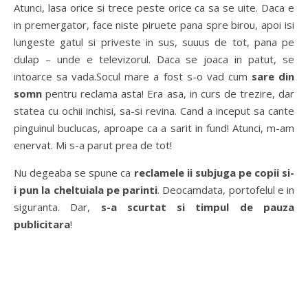
Atunci, lasa orice si trece peste orice ca sa se uite. Daca e
in premergator, face niste piruete pana spre birou, apoi isi
lungeste gatul si priveste in sus, suuus de tot, pana pe
dulap – unde e televizorul. Daca se joaca in patut, se
intoarce sa vada.Socul mare a fost s-o vad cum
sare din
somn
pentru reclama asta! Era asa, in curs de trezire, dar
statea cu ochii inchisi, sa-si revina. Cand a inceput sa cante
pinguinul buclucas, aproape ca a sarit in fund! Atunci, m-am
enervat. Mi s-a parut prea de tot!
Nu degeaba se spune ca
reclamele ii subjuga pe copii si-
i pun la cheltuiala pe parinti
. Deocamdata, portofelul e in
siguranta. Dar,
s-a scurtat si timpul de pauza
publicitara
!