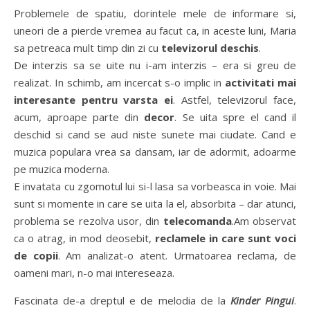
Problemele de spatiu, dorintele mele de informare si,
uneori de a pierde vremea au facut ca, in aceste luni, Maria
sa petreaca mult timp din zi cu
televizorul deschis
.
De interzis sa se uite nu i-am interzis – era si greu de
realizat. In schimb, am incercat s-o implic in
activitati mai
interesante pentru varsta ei
. Astfel, televizorul face,
acum, aproape parte din
decor
. Se uita spre el cand il
deschid si cand se aud niste sunete mai ciudate. Cand e
muzica populara vrea sa dansam, iar de adormit, adoarme
pe muzica moderna.
E invatata cu zgomotul lui si-l lasa sa vorbeasca in voie. Mai
sunt si momente in care se uita la el, absorbita – dar atunci,
problema se rezolva usor, din
telecomanda
.Am observat
ca o atrag, in mod deosebit,
reclamele in care sunt voci
de copii
. Am analizat-o atent. Urmatoarea reclama, de
oameni mari, n-o mai intereseaza.
Fascinata de-a dreptul e de melodia de la
Kinder Pingui
.