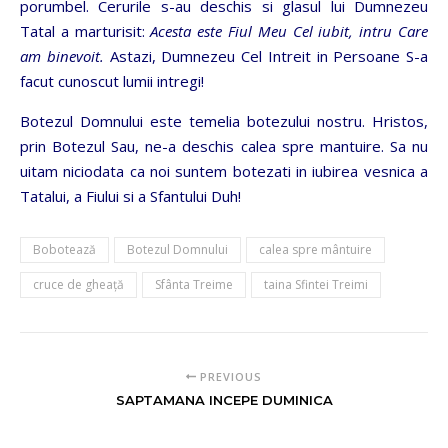
porumbel. Cerurile s-au deschis si glasul lui Dumnezeu
Tatal a marturisit:
Acesta este Fiul Meu Cel iubit, intru Care
am binevoit.
Astazi, Dumnezeu Cel Intreit in Persoane S-a
facut cunoscut lumii intregi!
Botezul Domnului este temelia botezului nostru. Hristos,
prin Botezul Sau, ne-a deschis calea spre mantuire. Sa nu
uitam niciodata ca noi suntem botezati in iubirea vesnica a
Tatalui, a Fiului si a Sfantului Duh!
Bobotează
Botezul Domnului
calea spre mântuire
cruce de gheaţă
Sfânta Treime
taina Sfintei Treimi
PREVIOUS
SAPTAMANA INCEPE DUMINICA