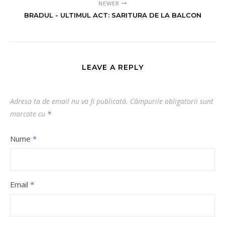
NEWER
BRADUL - ULTIMUL ACT: SARITURA DE LA BALCON
LEAVE A REPLY
Adresa ta de email nu va fi publicată.
Câmpurile obligatorii sunt
marcate cu
*
Nume
*
Email
*