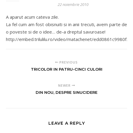
22 noiembrie 2010
A aparut acum cateva zile.
La fel cum am fost obisnuiti si in anii trecuti, avem parte de
o poveste si de o idee… de-a dreptul savuroase!
http://embed.trilulilu.ro/video/matachenet/edd0861c9980f2.
PREVIOUS
TRICOLOR IN PATRU-CINCI CULORI
NEWER
DIN NOU, DESPRE SINUCIDERE
LEAVE A REPLY