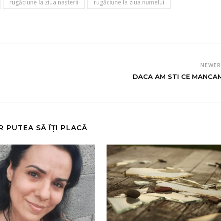
rugăciune la ziua nașterii
rugăciune la ziua numelui
NEWE
DACA AM STI CE MANCAM.
R PUTEA SĂ ÎȚI PLACĂ