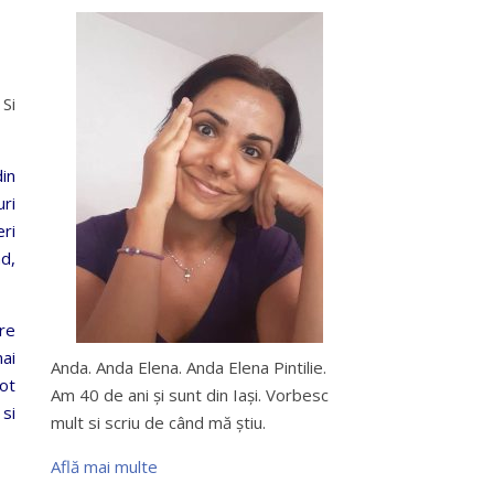
Si
in
uri
eri
ad,
pre
mai
Anda. Anda Elena. Anda Elena Pintilie.
ot
Am 40 de ani şi sunt din Iaşi. Vorbesc
 si
mult si scriu de când mă ştiu.
Află mai multe