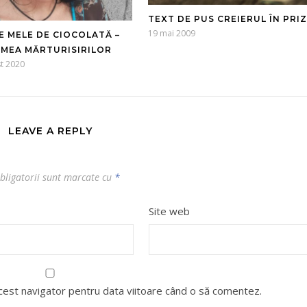
TEXT DE PUS CREIERUL ÎN PRI
19 mai 2009
E MELE DE CIOCOLATĂ –
EMEA MĂRTURISIRILOR
t 2020
LEAVE A REPLY
bligatorii sunt marcate cu
*
Site web
acest navigator pentru data viitoare când o să comentez.