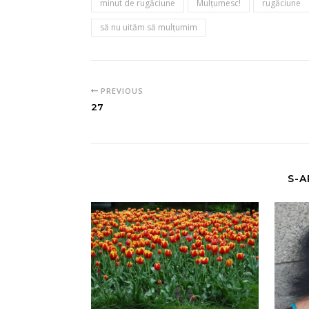
minut de rugăciune
Mulţumesc!
rugăciune
să nu uităm să mulțumim
PREVIOUS
27
S-A