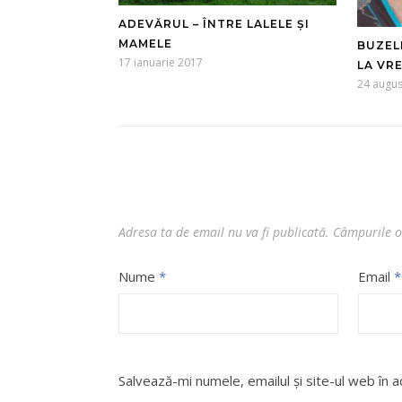
ADEVĂRUL – ÎNTRE LALELE ȘI
MAMELE
BUZEL
17 ianuarie 2017
LA VR
24 augus
Adresa ta de email nu va fi publicată.
Câmpurile o
Nume
*
Email
*
Salvează-mi numele, emailul și site-ul web în 