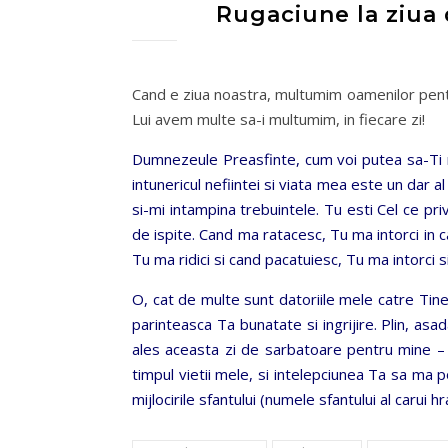
Rugaciune la ziua 
Cand e ziua noastra, multumim oamenilor pent
Lui avem multe sa-i multumim, in fiecare zi!
Dumnezeule Preasfinte, cum voi putea sa-Ti m
intunericul nefiintei si viata mea este un dar 
si-mi intampina trebuintele. Tu esti Cel ce pri
de ispite. Cand ma ratacesc, Tu ma intorci in c
Tu ma ridici si cand pacatuiesc, Tu ma intorci s
O, cat de multe sunt datoriile mele catre Tine
parinteasca Ta bunatate si ingrijire. Plin, asada
ales aceasta zi de sarbatoare pentru mine –
timpul vietii mele, si intelepciunea Ta sa ma po
mijlocirile sfantului (numele sfantului al carui h