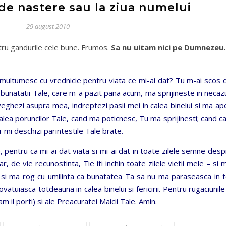
de nastere sau la ziua numelui
29 august 2010
ru gandurile cele bune. Frumos.
Sa nu uitam nici pe Dumnezeu.
ultumesc cu vrednicie pentru viata ce mi-ai dat? Tu m-ai scos d
al bunatatii Tale, care m-a pazit pana acum, ma sprijineste in necaz
veghezi asupra mea, indreptezi pasii mei in calea binelui si ma ap
alea poruncilor Tale, cand ma poticnesc, Tu ma sprijinesti; cand c
i-mi deschizi parintestile Tale brate.
, pentru ca mi-ai dat viata si mi-ai dat in toate zilele semne des
r, de vie recunostinta, Tie iti inchin toate zilele vietii mele – si 
 si ma rog cu umilinta ca bunatatea Ta sa nu ma paraseasca in t
vatuiasca totdeauna in calea binelui si fericirii. Pentru rugaciunile
ram il porti) si ale Preacuratei Maicii Tale. Amin.