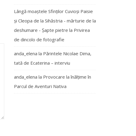
Lângă moaștele Sfinților Cuvioși Paisie
și Cleopa de la Sihăstria - mărturie de la
deshumare - Şapte pietre
la
Privirea
de dincolo de fotografie
anda_elena
la
Părintele Nicolae Dima,
tată de Ecaterina – interviu
anda_elena
la
Provocare la înălțime în
Parcul de Aventuri Nativa