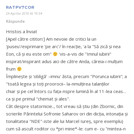
RATPV7COR
24 Aprilie 2010 At 19:34
Răspunde
Hristos a înviat
[Apel către cititori:] Am nevoie de critici la un
'puseu'/exprimare 'pe arc'/ în reacţie, 'a la "Să zică şi nea
Eon, că şi eu este om"
'vis-a-vis de "Imnul iubirii"
inspirat/inspirant adus aici de către Anda, căreia-i mulţum
frum
Împlineşte şi 'obligă' –imnu' ăsta, precum "Porunca iubirii"; a
"toată legea şi toţi proorocii– la-nmulţirea talanţilor
chiar şi pe cel întors cu faţa-nspre lumină în al 11-lea ceas…
ca şi pe primul "chemat şi ales".
Cât despre statornicie.., tot vreau să ştiu (din Zbornic, din
scrierile Părintelui Sofronie Saharov ori din dicţia, intonaţia şi
tonalitatea "NDE"-iste ale lui Marcel Iureş, spre exemplu)
cum să ascult roditor cu *pri mine*-le: cum e- cu "mintea-n