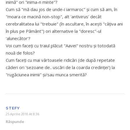
inimă" ori "inima-n minte"?
Cum să "mă dau jos de unde-i iarmaroc" şi cum să am, în
"moara ce macină non-stop", alt 'antivirus' decât
cerebralitatea lui "trebuie" (în ascultare, în aceşti "câţiva ani
în plus pe Pământ") ori alternative la "doresc"-ul
'alunecător'?
Voi cum faceţi cu traiul plăcut "Aavei" nostru şi totodată
nouă de folos?
Cum faceţi cu mai vârtoasele ridicări (de după repetate
căderi ori 'sezoane de.. uscări de la coarda credinţei') la
"rugăciunea inimii" şi/sau munca smerită?
STEFY
25 Aprilie 2010 At 8:36
Răspunde