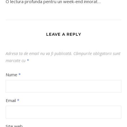
O lectura profunda pentru un week-end innorat…
LEAVE A REPLY
Adresa ta de email nu va fi publicată.
Câmpurile obligatorii sunt
marcate cu
*
Nume
*
Email
*
Site web