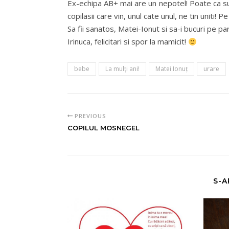
Ex-echipa AB+ mai are un nepotel! Poate ca su
copilasii care vin, unul cate unul, ne tin uniti! 
Sa fii sanatos, Matei-Ionut si sa-i bucuri pe parin
Irinuca, felicitari si spor la mamicit!
bebe
La mulţi ani!
Matei Ionuţ
urare
PREVIOUS
COPILUL MOSNEGEL
S-A