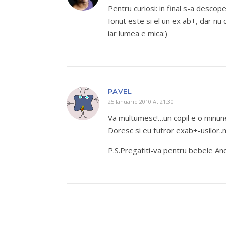
Pentru curiosi: in final s-a descop
Ionut este si el un ex ab+, dar nu
iar lumea e mica:)
PAVEL
25 Ianuarie 2010 At 21:30
Va multumesc!…un copil e o minune
Doresc si eu tutror exab+-usilor..m
P.S.Pregatiti-va pentru bebele Ande