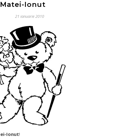
Matei-Ionut
21 ianuarie 2010
ei-Ionut
!