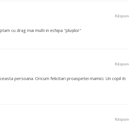
Răspun
eptam cu drag mai multi in echipa "pluşilor"
Răspun
ceasta persoana. Oricum felicitari proaspetei mamici. Un copil iti
Răspun