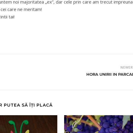
ntem noi majoritatea „ex”, dar cele prin care am trecut impreuna
Pe cei care ne meritam!
tii tai!
NEWE
HORA UNIRII IN PARCA
R PUTEA SĂ ÎȚI PLACĂ