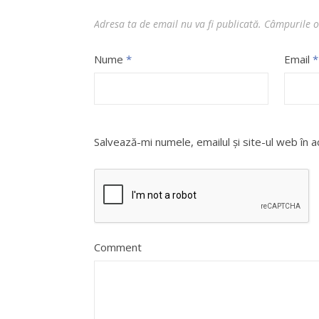
Adresa ta de email nu va fi publicată.
Câmpurile o
Nume
*
Email
*
Salvează-mi numele, emailul și site-ul web în 
Comment