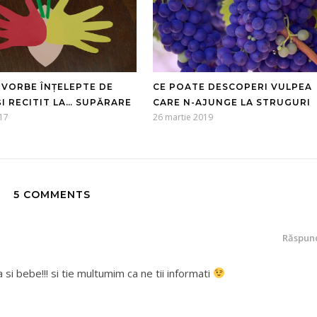
 VORBE ÎNȚELEPTE DE
CE POATE DESCOPERI VULPEA
ȘI RECITIT LA… SUPĂRARE
CARE N-AJUNGE LA STRUGURI
17
26 martie 2019
5 COMMENTS
Răspun
ea si bebe!!! si tie multumim ca ne tii informati