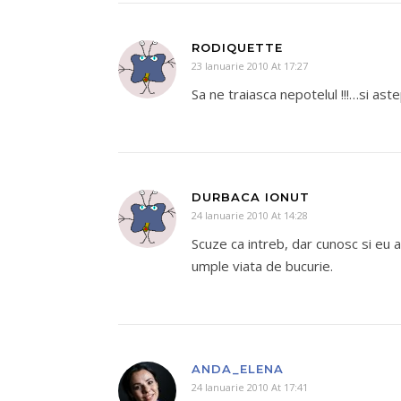
RODIQUETTE
23 Ianuarie 2010 At 17:27
Sa ne traiasca nepotelul !!!…si ast
DURBACA IONUT
24 Ianuarie 2010 At 14:28
Scuze ca intreb, dar cunosc si eu a
umple viata de bucurie.
ANDA_ELENA
24 Ianuarie 2010 At 17:41