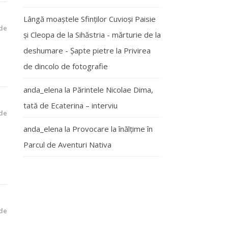
Lângă moaștele Sfinților Cuvioși Paisie
de
și Cleopa de la Sihăstria - mărturie de la
deshumare - Şapte pietre
la
Privirea
de dincolo de fotografie
anda_elena
la
Părintele Nicolae Dima,
tată de Ecaterina – interviu
de
anda_elena
la
Provocare la înălțime în
Parcul de Aventuri Nativa
de