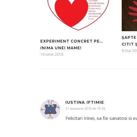
ȘAPTE
EXPERIMENT CONCRET PE…
CITIT 
INIMA UNEI MAME!
6 mai 20
16 iunie 2018
IUSTINA IFTIMIE
21 Ianuarie 2010 At 19:36
Felicitari Irinei, sa fie sanatosi si 