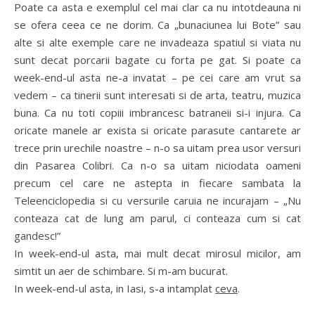
Poate ca asta e exemplul cel mai clar ca nu intotdeauna ni
se ofera ceea ce ne dorim. Ca „bunaciunea lui Bote” sau
alte si alte exemple care ne invadeaza spatiul si viata nu
sunt decat porcarii bagate cu forta pe gat. Si poate ca
week-end-ul asta ne-a invatat – pe cei care am vrut sa
vedem – ca tinerii sunt interesati si de arta, teatru, muzica
buna. Ca nu toti copiii imbrancesc batraneii si-i injura. Ca
oricate manele ar exista si oricate parasute cantarete ar
trece prin urechile noastre – n-o sa uitam prea usor versuri
din Pasarea Colibri. Ca n-o sa uitam niciodata oameni
precum cel care ne astepta in fiecare sambata la
Teleenciclopedia si cu versurile caruia ne incurajam – „Nu
conteaza cat de lung am parul, ci conteaza cum si cat
gandesc!”
In week-end-ul asta, mai mult decat mirosul micilor, am
simtit un aer de schimbare. Si m-am bucurat.
In week-end-ul asta, in Iasi, s-a intamplat
ceva
.