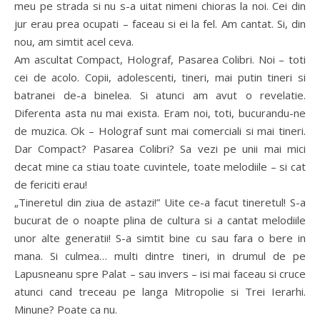
meu pe strada si nu s-a uitat nimeni chioras la noi. Cei din
jur erau prea ocupati – faceau si ei la fel. Am cantat. Si, din
nou, am simtit acel ceva.
Am ascultat Compact, Holograf, Pasarea Colibri. Noi – toti
cei de acolo. Copii, adolescenti, tineri, mai putin tineri si
batranei de-a binelea. Si atunci am avut o revelatie.
Diferenta asta nu mai exista. Eram noi, toti, bucurandu-ne
de muzica. Ok – Holograf sunt mai comerciali si mai tineri.
Dar Compact? Pasarea Colibri? Sa vezi pe unii mai mici
decat mine ca stiau toate cuvintele, toate melodiile – si cat
de fericiti erau!
„Tineretul din ziua de astazi!” Uite ce-a facut tineretul! S-a
bucurat de o noapte plina de cultura si a cantat melodiile
unor alte generatii! S-a simtit bine cu sau fara o bere in
mana. Si culmea… multi dintre tineri, in drumul de pe
Lapusneanu spre Palat – sau invers – isi mai faceau si cruce
atunci cand treceau pe langa Mitropolie si Trei Ierarhi.
Minune? Poate ca nu.