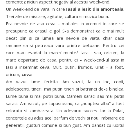
comentez niciun aspect negativ al acestui week-end.
Un week-end de vara, in care
Iasul a iesit din amorteala
.
Trei zile de miscare, agitatie, cultura si muzica buna.
Era nevoie de asa ceva – mai ales in vremuri in care se
presupune ca orasul e gol.
S-a demonstrat ca e mai mult
decat plin si ca lumea are nevoie de viata, chiar daca
ramane sa-si petreaca vara printre betoane. Pentru cei
care n-au evadat la mare/ munte/ tara… sau, oricum, la
mare departare de casa, pentru ei – week-end-ul asta in
Iasi a insemnat ceva. Mult, putin, frumos, urat – a fost,
oricum,
ceva
.
Am vazut lume fericita. Am vazut, la un loc, copii,
adolescenti, tineri, mai putin tineri si batranei de-a binelea.
Lume buna si mai putin buna. Oameni saraci sau mai putin
saraci. Am vazut, pe Lapusneanu, ca „noaptea alba” a fost
colorata si zambareata. Un adevarat succes. Iar la Palat,
concertele au adus acel parfum de vechi si nou, imbinare de
generatii, gusturi comune si bun gust. Am dansat cu iubitul