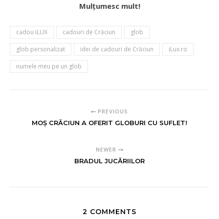
Mulțumesc mult!
cadou iLUX
cadouri de Crăciun
glob
glob personalizat
idei de cadouri de Crăciun
iLux.ro
numele meu pe un glob
PREVIOUS
MOȘ CRĂCIUN A OFERIT GLOBURI CU SUFLET!
NEWER
BRADUL JUCĂRIILOR
2 COMMENTS