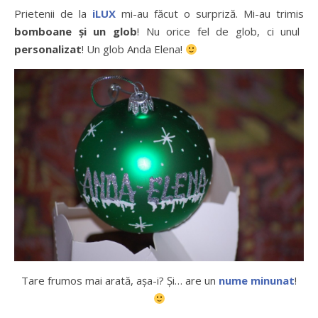
Prietenii de la
iLUX
mi-au făcut o surpriză. Mi-au trimis
bomboane și un glob
! Nu orice fel de glob, ci unul
personalizat
! Un glob Anda Elena!
Tare frumos mai arată, așa-i? Și… are un
nume minunat
!