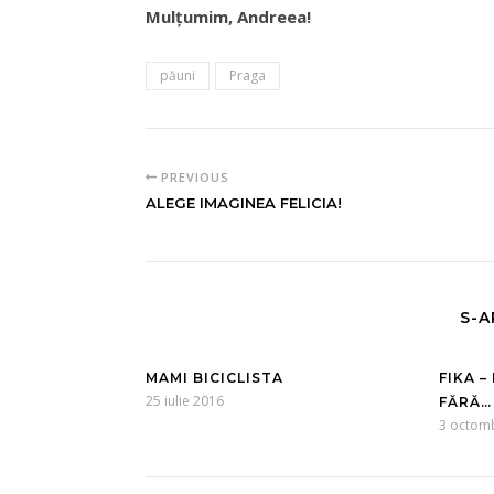
Mulţumim, Andreea!
păuni
Praga
PREVIOUS
ALEGE IMAGINEA FELICIA!
S-A
MAMI BICICLISTA
FIKA –
25 iulie 2016
FĂRĂ…
3 octom