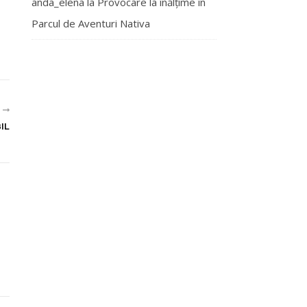
anda_elena
la
Provocare la înălțime în
Parcul de Aventuri Nativa
R
IL