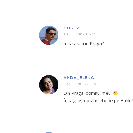
COSTY
4 Aprilie 2012 At 2:21
In Iasi sau in Praga?
ANDA_ELENA
4 Aprilie 2012 At 9:43
Din Praga, domnul meu!
În Iaşi, aşteptăm lebede pe Bahlui