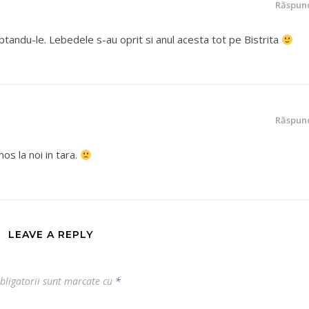
Răspun
ptandu-le. Lebedele s-au oprit si anul acesta tot pe Bistrita
Răspun
os la noi in tara.
LEAVE A REPLY
bligatorii sunt marcate cu
*