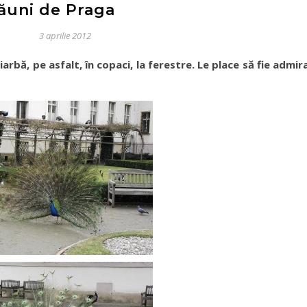
ăuni de Praga
3 aprilie 2012
iarbă, pe asfalt, în copaci, la ferestre. Le place să fie admira