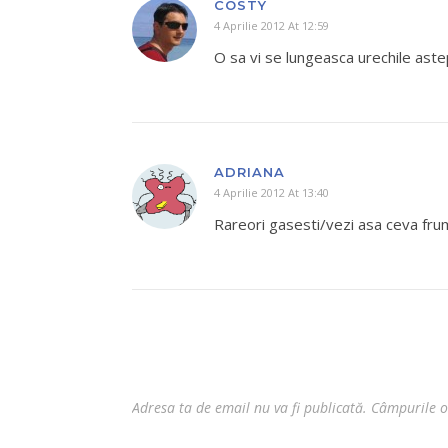
COSTY
4 Aprilie 2012 At 12:59
O sa vi se lungeasca urechile aste
ADRIANA
4 Aprilie 2012 At 13:40
Rareori gasesti/vezi asa ceva frum
Adresa ta de email nu va fi publicată.
Câmpurile o