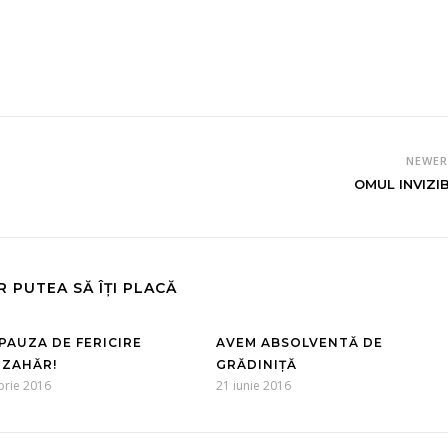
NEWE
OMUL INVIZIB
R PUTEA SĂ ÎȚI PLACĂ
 PAUZA DE FERICIRE
AVEM ABSOLVENTĂ DE
 ZAHĂR!
GRĂDINIȚĂ
brie 2016
21 iunie 2016