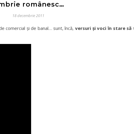
mbrie românesc…
18 decembrie 2011
 de comercial şi de banal… sunt, încă,
versuri şi voci în stare să 