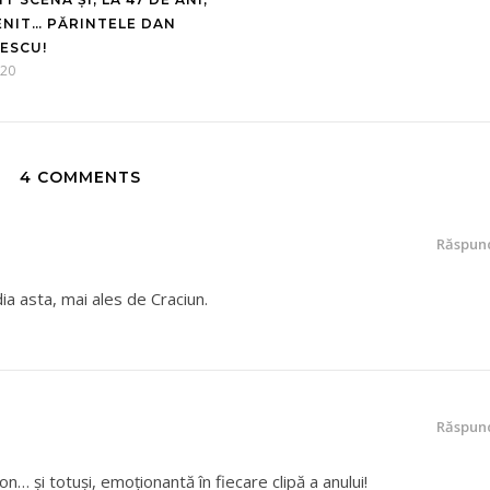
ENIT… PĂRINTELE DAN
ESCU!
020
4 COMMENTS
Răspun
 asta, mai ales de Craciun.
Răspun
… şi totuşi, emoţionantă în fiecare clipă a anului!