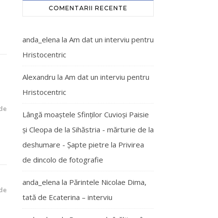
COMENTARII RECENTE
anda_elena
la
Am dat un interviu pentru
Hristocentric
Alexandru
la
Am dat un interviu pentru
Hristocentric
de
Lângă moaștele Sfinților Cuvioși Paisie
și Cleopa de la Sihăstria - mărturie de la
deshumare - Şapte pietre
la
Privirea
de dincolo de fotografie
anda_elena
la
Părintele Nicolae Dima,
de
tată de Ecaterina – interviu