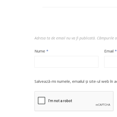
Adresa ta de email nu va fi publicată.
Câmpurile o
Nume
*
Email
*
Salvează-mi numele, emailul și site-ul web în 