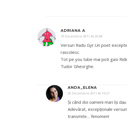
ADRIANA A
19 Decembrie 2011 At 20:08
Versuri Radu Gyr.Un poet exceptiona
rascolesc.
Tot pe you tube mai poti gasi Rid
Tudor Gheorghe.
ANDA_ELENA
20 Decembrie 2011 At 15:27
Şi când doi oameni mari îşi da
Adevărat, excepţionale versuri
transmite… fenomen!