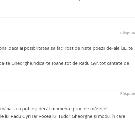
Răspun
l,daca ai posibilitatea sa faci rost de niste poezii de-ale lui…te
ica-te Gheorghe,ridica-te Ioane,tot de Radu Gyr,tot cantate de
Răspun
u mâna – nu pot ieşi decât momente pline de măreţie!
le lui Radu Gyr! Iar vocea lui Tudor Gheorghe şi modul în care