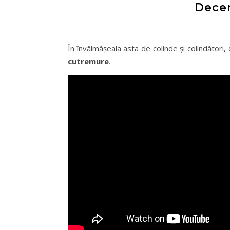
Dece
În învălmăşeala asta de colinde şi colindători,
cutremure
.