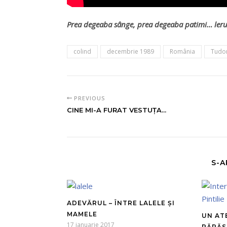
Prea degeaba sânge, prea degeaba patimi… leru
colind
decembrie 1989
România
Tudo
PREVIOUS
CINE MI-A FURAT VESTUŢA...
S-A
ADEVĂRUL – ÎNTRE LALELE ȘI
MAMELE
UN AT
17 ianuarie 2017
PĂRĂSI