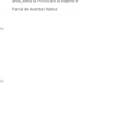
anda_elena
la
Provocare la înălțime în
Parcul de Aventuri Nativa
de
de