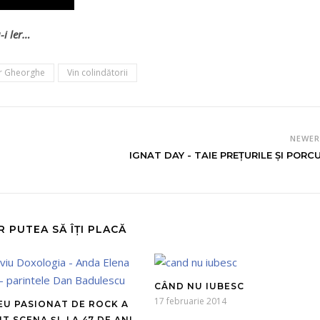
-i ler…
r Gheorghe
Vin colindătorii
NEWE
IGNAT DAY - TAIE PREŢURILE ŞI PORCU
R PUTEA SĂ ÎȚI PLACĂ
CÂND NU IUBESC
17 februarie 2014
EU PASIONAT DE ROCK A
T SCENA ȘI, LA 47 DE ANI,