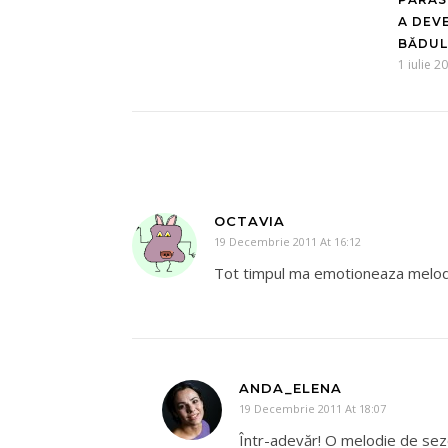
A DEV
BĂDUL
1 iulie 2
OCTAVIA
19 Decembrie 2011 At 16:12
Tot timpul ma emotioneaza melodia
ANDA_ELENA
19 Decembrie 2011 At 18:07
Într-adevăr! O melodie de sezon