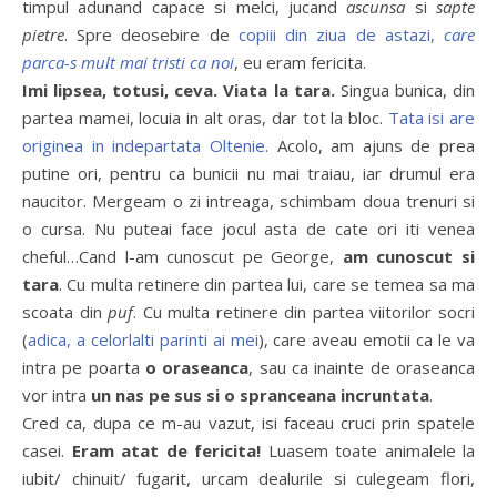
timpul adunand capace si melci, jucand
ascunsa
si
sapte
pietre
. Spre deosebire de
copiii din ziua de astazi,
care
parca-s mult mai tristi ca noi
, eu eram fericita.
Imi lipsea, totusi, ceva. Viata la tara.
Singua bunica, din
partea mamei, locuia in alt oras, dar tot la bloc.
Tata isi are
originea in indepartata Oltenie
. Acolo, am ajuns de prea
putine ori, pentru ca bunicii nu mai traiau, iar drumul era
naucitor. Mergeam o zi intreaga, schimbam doua trenuri si
o cursa. Nu puteai face jocul asta de cate ori iti venea
cheful…Cand l-am cunoscut pe George,
am cunoscut si
tara
. Cu multa retinere din partea lui, care se temea sa ma
scoata din
puf
. Cu multa retinere din partea viitorilor socri
(
adica, a celorlalti parinti ai mei
), care aveau emotii ca le va
intra pe poarta
o oraseanca
, sau ca inainte de oraseanca
vor intra
un nas pe sus si o spranceana incruntata
.
Cred ca, dupa ce m-au vazut, isi faceau cruci prin spatele
casei.
Eram atat de fericita!
Luasem toate animalele la
iubit/ chinuit/ fugarit, urcam dealurile si culegeam flori,