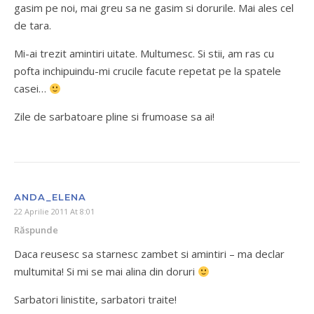
gasim pe noi, mai greu sa ne gasim si dorurile. Mai ales cel
de tara.
Mi-ai trezit amintiri uitate. Multumesc. Si stii, am ras cu
pofta inchipuindu-mi crucile facute repetat pe la spatele
casei…
Zile de sarbatoare pline si frumoase sa ai!
ANDA_ELENA
22 Aprilie 2011 At 8:01
Răspunde
Daca reusesc sa starnesc zambet si amintiri – ma declar
multumita! Si mi se mai alina din doruri
Sarbatori linistite, sarbatori traite!