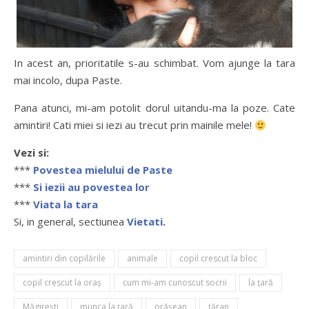
In acest an, prioritatile s-au schimbat. Vom ajunge la tara
mai incolo, dupa Paste.
Pana atunci, mi-am potolit dorul uitandu-ma la poze. Cate
amintiri! Cati miei si iezi au trecut prin mainile mele!
Vezi si:
***
Povestea mielului de Paste
***
Si iezii au povestea lor
***
Viata la tara
Si, in general, sectiunea
Vietati
.
amintiri din copilările
animale
copil crescut la bloc
copil crescut la oraș
cum mi-am cunoscut socrii
la ţară
Măgirești
munca la ţară
orășean
țăran