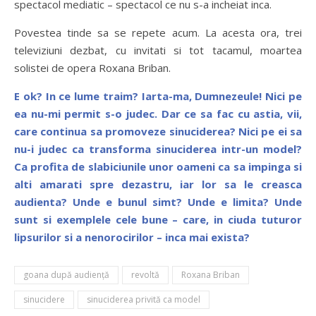
spectacol mediatic – spectacol ce nu s-a incheiat inca.
Povestea tinde sa se repete acum. La acesta ora, trei
televiziuni dezbat, cu invitati si tot tacamul, moartea
solistei de opera Roxana Briban.
E ok? In ce lume traim? Iarta-ma, Dumnezeule! Nici pe
ea nu-mi permit s-o judec. Dar ce sa fac cu astia, vii,
care continua sa promoveze sinuciderea? Nici pe ei sa
nu-i judec ca transforma sinuciderea intr-un model?
Ca profita de slabiciunile unor oameni ca sa impinga si
alti amarati spre dezastru, iar lor sa le creasca
audienta? Unde e bunul simt? Unde e limita? Unde
sunt si exemplele cele bune – care, in ciuda tuturor
lipsurilor si a nenorocirilor – inca mai exista?
goana după audienţă
revoltă
Roxana Briban
sinucidere
sinuciderea privită ca model