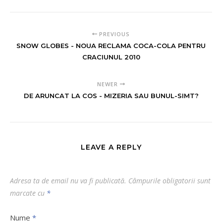
PREVIOUS
SNOW GLOBES - NOUA RECLAMA COCA-COLA PENTRU
CRACIUNUL 2010
NEWER
DE ARUNCAT LA COS - MIZERIA SAU BUNUL-SIMT?
LEAVE A REPLY
Adresa ta de email nu va fi publicată.
Câmpurile obligatorii sunt
marcate cu
*
Nume
*