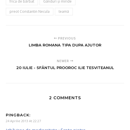
frica de bărbat
Gânduri şi miride
preot Constantin Necula
teamă
PREVIOUS
LIMBA ROMANA TIPA DUPA AJUTOR
NEWER
20 IULIE - SFÂNTUL PROOROC ILIE TESVITEANUL
2 COMMENTS
PINGBACK:
24 Aprilie 2013 At 22:27
Izbăvirea de mediocritate : Şapte pietre