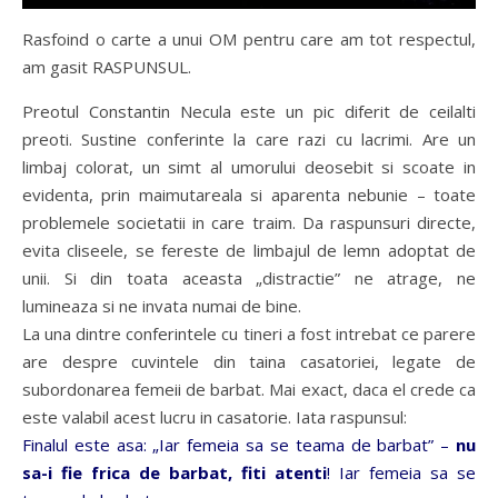
Rasfoind o carte a unui OM pentru care am tot respectul,
am gasit RASPUNSUL.
Preotul Constantin Necula
este un pic diferit de ceilalti
preoti. Sustine conferinte la care razi cu lacrimi. Are un
limbaj colorat, un simt al umorului deosebit si scoate in
evidenta, prin maimutareala si aparenta nebunie – toate
problemele societatii in care traim. Da raspunsuri directe,
evita cliseele, se fereste de limbajul de lemn adoptat de
unii. Si din toata aceasta „distractie” ne atrage, ne
lumineaza si ne invata numai de bine.
La una dintre conferintele cu tineri a fost intrebat ce parere
are despre cuvintele din taina casatoriei, legate de
subordonarea femeii de barbat. Mai exact, daca el crede ca
este valabil acest lucru in casatorie. Iata raspunsul:
Finalul este asa: „Iar femeia sa se teama de barbat” –
nu
sa-i fie frica de barbat, fiti atenti
! Iar femeia sa se