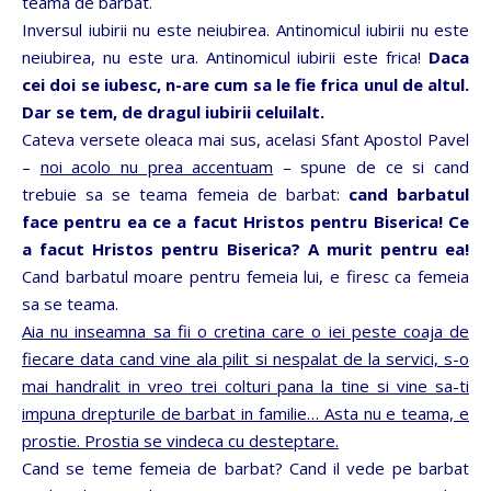
teama de barbat.
Inversul iubirii nu este neiubirea. Antinomicul iubirii nu este
neiubirea, nu este ura. Antinomicul iubirii este frica!
Daca
cei doi se iubesc, n-are cum sa le fie frica unul de altul.
Dar se tem, de dragul iubirii celuilalt.
Cateva versete oleaca mai sus, acelasi Sfant Apostol Pavel
–
noi acolo nu prea accentuam
– spune de ce si cand
trebuie sa se teama femeia de barbat:
cand barbatul
face pentru ea ce a facut Hristos pentru Biserica! Ce
a facut Hristos pentru Biserica? A murit pentru ea!
Cand barbatul moare pentru femeia lui, e firesc ca femeia
sa se teama.
Aia nu inseamna sa fii o cretina care o iei peste coaja de
fiecare data cand vine ala pilit si nespalat de la servici, s-o
mai handralit in vreo trei colturi pana la tine si vine sa-ti
impuna drepturile de barbat in familie… Asta nu e teama, e
prostie. Prostia se vindeca cu desteptare.
Cand se teme femeia de barbat? Cand il vede pe barbat