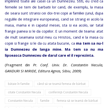
implinind toate ale casei ca un Dumnezeu. Stiti, eu cred ca
femeile se tem de barbatii lor cand, de exemplu, la masa
de seara sunt stransi cei doi-trei copii ai familiei (unul, dupa
regulile de integrare europeana), cand se strang ei acolo la
masa, mama e in capatul mesei, sta si ea acolo, iar tatal
frange painea si le da copiilor. E un moment de teama: atat
de mult seamana sotul meu cu Hristos, cand e la masa cu
copiii si frange si le da cu atata bucurie, ca
ma tem sa nu-l
ia Dumnezeu de langa mine. Ma tem sa nu ma
lipseasca Dumnezeu de darul care el il reprezinta.
(Fragment din
Pr. Conf. Univ. Dr. Constantin Necula,
GANDURI SI MIRIDE, Editura Agnos, Sibiu, 2009
)
bătaie în familie
când să se teamă femeia de bărbat
citate Constantin Necula
conferință Constantin Necula
Constantin Necula
familie
femeia să se teamă de bărbat