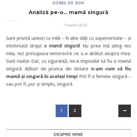
VORBE DE DUH
Analiză pe-o… mamă singură
7 martie 2018
Sunt privită uneori cu milă – în alte dăți cu superioritate – și
etichetată drept
o mamă singură
. Nu prea mă ating nici
mila, nici presupusa nenorocire ce s-a abătut asupra mea.
Sunt multe! Dar, cu siguranță, mi-e imposibil să fiu o mamă
singură. Alături de prunca din dotare
n-am cum să fiu
mamă și singură în același timp
! Pot fi o femeie singură –
sau pot fi, pur și simplu, singură.
1
2
DESPRE MINE