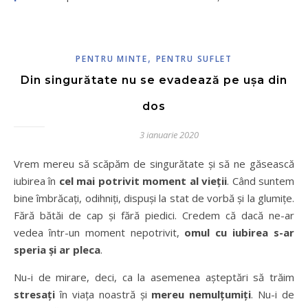
,
PENTRU MINTE
PENTRU SUFLET
Din singurătate nu se evadează pe ușa din
dos
3 ianuarie 2020
Vrem mereu să scăpăm de singurătate și să ne găsească
iubirea în
cel mai potrivit moment al vieții
. Când suntem
bine îmbrăcați, odihniți, dispuși la stat de vorbă și la glumițe.
Fără bătăi de cap și fără piedici. Credem că dacă ne-ar
vedea într-un moment nepotrivit,
omul cu iubirea s-ar
speria și ar pleca
.
Nu-i de mirare, deci, ca la asemenea așteptări să trăim
stresați
în viața noastră și
mereu nemulțumiți
. Nu-i de