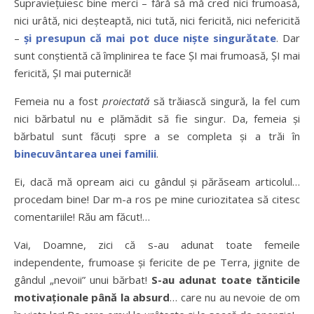
Supraviețuiesc bine merci – fără să mă cred nici frumoasă,
nici urâtă, nici deșteaptă, nici tută, nici fericită, nici nefericită
–
și presupun că mai pot duce niște singurătate
. Dar
sunt conștientă că împlinirea te face ȘI mai frumoasă, ȘI mai
fericită, ȘI mai puternică!
Femeia nu a fost
proiectată
să trăiască singură, la fel cum
nici bărbatul nu e plămădit să fie singur. Da, femeia și
bărbatul sunt făcuți spre a se completa și a trăi în
binecuvântarea unei familii
.
Ei, dacă mă opream aici cu gândul și părăseam articolul…
procedam bine! Dar m-a ros pe mine curiozitatea să citesc
comentariile! Rău am făcut!…
Vai, Doamne, zici că s-au adunat toate femeile
independente, frumoase și fericite de pe Terra, jignite de
gândul „nevoii” unui bărbat!
S-au adunat toate tănticile
motivaționale până la absurd
… care nu au nevoie de om