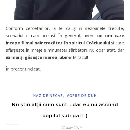
Conform cercetărilor, la fel ca și în sezoanele trecute,
scenariul e cam același. În general, avem
un om care
începe filmul neîncrezător în spiritul Crăciunului
și care
sfârșește în mrejele minunatei sărbători. Nu doar atât, dar
își mai și găsește marea iubire
! Miracol!
În procent ridicat,
,
HAZ DE NECAZ
VORBE DE DUH
Nu știu alții cum sunt… dar eu nu ascund
copilul sub pat! :)
20 iulie 2019