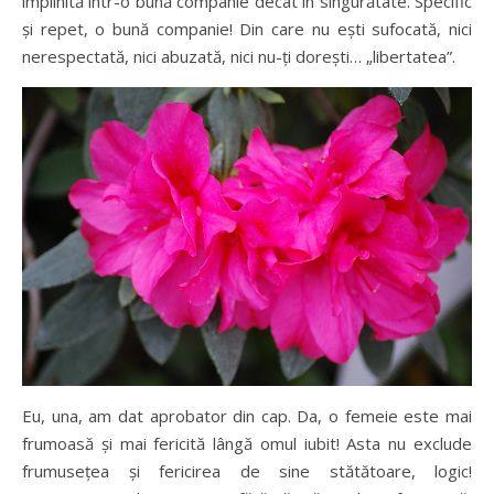
împlinită într-o bună companie decât în singurătate. Specific
și repet, o bună companie! Din care nu ești sufocată, nici
nerespectată, nici abuzată, nici nu-ți dorești… „libertatea”.
Eu, una, am dat aprobator din cap. Da, o femeie este mai
frumoasă și mai fericită lângă omul iubit! Asta nu exclude
frumusețea și fericirea de sine stătătoare, logic!