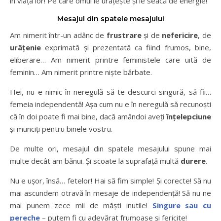
în viața lor! Pe care omul le urâțește și le seacă de energie!
Mesajul din spatele mesajului
Am nimerit într-un adânc de
frustrare
și de
nefericire
, de
urâțenie
exprimată și prezentată ca fiind frumos, bine,
eliberare… Am nimerit printre feministele care uită de
feminin… Am nimerit printre niște bărbate.
Hei, nu e nimic în neregulă să te descurci singură, să fii…
femeia independentă! Așa cum nu e în neregulă să recunoști
că în doi poate fi mai bine, dacă amândoi aveți
înțelepciune
și munciți pentru binele vostru.
De multe ori, mesajul din spatele mesajului spune mai
multe decât am bănui. Și scoate la suprafață multă
durere
.
Nu e ușor, însă… fetelor! Hai să fim simple! Și corecte! Să nu
mai ascundem otravă în mesaje de independență! Să nu ne
mai punem zece mii de măști inutile!
Singure sau cu
pereche
– putem fi cu adevărat frumoase și fericite!