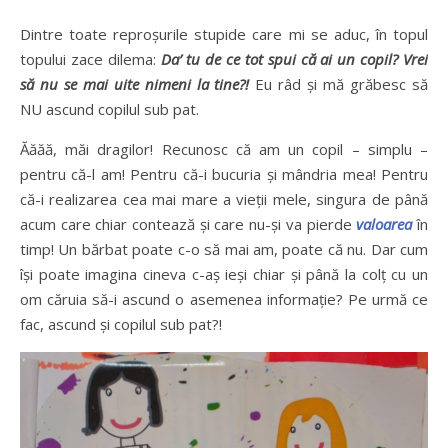
Dintre toate reproșurile stupide care mi se aduc, în topul
topului zace dilema:
Da’ tu de ce tot spui că ai un copil? Vrei
să nu se mai uite nimeni la tine?!
Eu râd și mă grăbesc să
NU ascund copilul sub pat.
Ăăăă, măi dragilor! Recunosc că am un copil – simplu –
pentru că-l am! Pentru că-i bucuria și mândria mea! Pentru
că-i realizarea cea mai mare a vieții mele, singura de până
acum care chiar contează și care nu-și va pierde
valoarea
în
timp! Un bărbat poate c-o să mai am, poate că nu. Dar cum
își poate imagina cineva c-aș ieși chiar și până la colț cu un
om căruia să-i ascund o asemenea informație? Pe urmă ce
fac, ascund și copilul sub pat?!