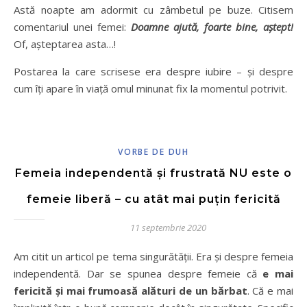
Astă noapte am adormit cu zâmbetul pe buze. Citisem
comentariul unei femei:
Doamne ajută, foarte bine, aștept!
Of, așteptarea asta…!
Postarea la care scrisese era despre iubire – și despre
cum îți apare în viață omul minunat fix la momentul potrivit.
VORBE DE DUH
Femeia independentă și frustrată NU este o
femeie liberă – cu atât mai puțin fericită
11 septembrie 2020
Am citit un articol pe tema singurătății. Era și despre femeia
independentă. Dar se spunea despre femeie că
e mai
fericită și mai frumoasă alături de un bărbat
. Că e mai