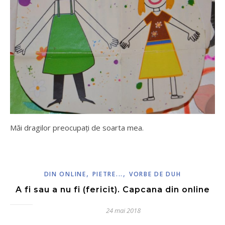
Măi dragilor preocupați de soarta mea.
,
,
DIN ONLINE
PIETRE...
VORBE DE DUH
A fi sau a nu fi (fericit). Capcana din online
24 mai 2018