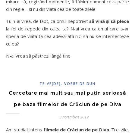
mirare că, regizând momente, întâlnim oameni ce-s parte
din regie – și nu din viața cea de toate zilele.
Tu n-ai vrea, de fapt, ca omul nepotrivit
să vină și să plece
la fel de repede din calea ta? N-ai vrea ca omul care s-ar
speria de viața ta cea adevărată nici să nu se intersecteze
cu ea?
N-ai vrea să păstrezi lângă tine
,
TE-VE(DE)
VORBE DE DUH
Cercetare mai mult sau mai puțin serioasă
pe baza filmelor de Crăciun de pe Diva
3 noiembrie 2019
Am studiat intens
filmele de Crăciun de pe Diva
. Trei zile,