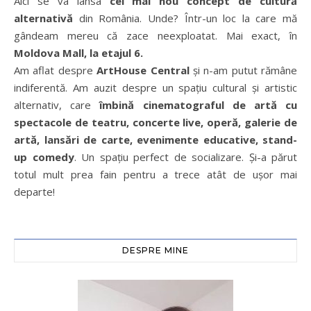
Aici se va lansa
cel mai nou concept de cultură
alternativă
din România. Unde? Într-un loc la care mă
gândeam mereu că zace neexploatat. Mai exact, în
Moldova Mall, la etajul 6.
Am aflat despre
ArtHouse Central
și n-am putut rămâne
indiferentă. Am auzit despre un spațiu cultural și artistic
alternativ, care
îmbină cinematograful de artă cu
spectacole de teatru, concerte live, operă, galerie de
artă, lansări de carte, evenimente educative, stand-
up comedy
. Un spațiu perfect de socializare. Și-a părut
totul mult prea fain pentru a trece atât de ușor mai
departe!
DESPRE MINE