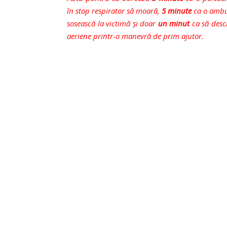
în stop respirator să moară,
5 minute
ca o ambu
sosească la victimă şi doar
un minut
ca să desch
aeriene printr-o manevră de prim ajutor.