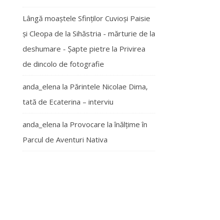
Lângă moaștele Sfinților Cuvioși Paisie
și Cleopa de la Sihăstria - mărturie de la
deshumare - Şapte pietre
la
Privirea
de dincolo de fotografie
anda_elena
la
Părintele Nicolae Dima,
tată de Ecaterina – interviu
anda_elena
la
Provocare la înălțime în
Parcul de Aventuri Nativa