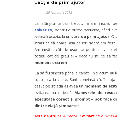
Lecţie de prim ajutor
29 februarie 2012
La sfârşitul anului trecut, m-am înscris pe
salvez.ro
, pentru a putea participa, când av
ivească ocazia, la un
curs de prim ajutor
. Oc
întârziat să apară, aşa că ieri seară am fost
Am învăţat cât de uşor se poate salva o via
totuşi, cât de greu e! – dacă nu ştii ce să fac
moment extrem
.
Ca să fiu sinceră până la capăt… nici acum nu l
toate, ca la carte. Sunt convinsă că, în faţa
căzut pe stradă aş avea un
moment de ezit
ezitarea nu e bună.
Manevrele de resusc
executate corect şi prompt – pot face d
dintre viaţă şi moarte!
Asta pentru că
durează
3 minute
ca o persoan