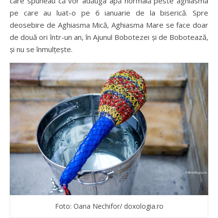
care spuneau că vor adăuga apă normală peste aghiasma
pe care au luat-o pe 6 ianuarie de la biserică. Spre
deosebire de Aghiasma Mică, Aghiasma Mare se face doar
de două ori într-un an, în Ajunul Bobotezei şi de Bobotează,
şi nu se înmulţeşte.
Foto: Oana Nechifor/ doxologia.ro