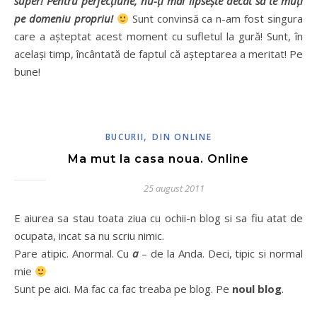
super! Pentru perfecţiune, nu-ţi mai lipseşte decât să te muţi
pe domeniu propriu!
Sunt convinsă ca n-am fost singura
care a aşteptat acest moment cu sufletul la gură! Sunt, în
acelaşi timp, încântată de faptul că aşteptarea a meritat! Pe
bune!
,
BUCURII
DIN ONLINE
Ma mut la casa noua. Online
25 august 2011
E aiurea sa stau toata ziua cu ochii-n blog si sa fiu atat de
ocupata, incat sa nu scriu nimic.
Pare atipic. Anormal. Cu
a
– de la Anda. Deci, tipic si normal
mie
Sunt pe aici. Ma fac ca fac treaba pe blog. Pe
noul blog
.