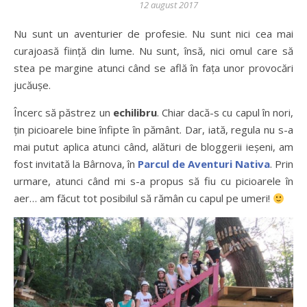
12 august 2017
Nu sunt un aventurier de profesie. Nu sunt nici cea mai
curajoasă ființă din lume. Nu sunt, însă, nici omul care să
stea pe margine atunci când se află în fața unor provocări
jucăușe.
Încerc să păstrez un
echilibru
. Chiar dacă-s cu capul în nori,
țin picioarele bine înfipte în pământ. Dar, iată, regula nu s-a
mai putut aplica atunci când, alături de bloggerii ieșeni, am
fost invitată la Bârnova, în
Parcul de Aventuri Nativa
. Prin
urmare, atunci când mi s-a propus să fiu cu picioarele în
aer… am făcut tot posibilul să rămân cu capul pe umeri!