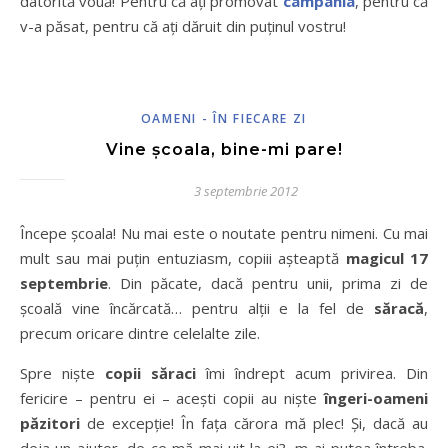
datorită vouă! Pentru că ați promovat
campania
, pentru că
v-a păsat, pentru că ați dăruit din puținul vostru!
OAMENI - ÎN FIECARE ZI
Vine şcoala, bine-mi pare!
3 septembrie 2012
Începe şcoala! Nu mai este o noutate pentru nimeni. Cu mai
mult sau mai puţin entuziasm, copiii aşteaptă
magicul 17
septembrie
. Din păcate, dacă pentru unii, prima zi de
şcoală vine încărcată… pentru alţii e la fel de
săracă
,
precum oricare dintre celelalte zile.
Spre nişte
copii săraci
îmi îndrept acum privirea. Din
fericire – pentru ei – aceşti copii au nişte
îngeri-oameni
păzitori
de excepţie! În faţa cărora mă plec! Şi, dacă au