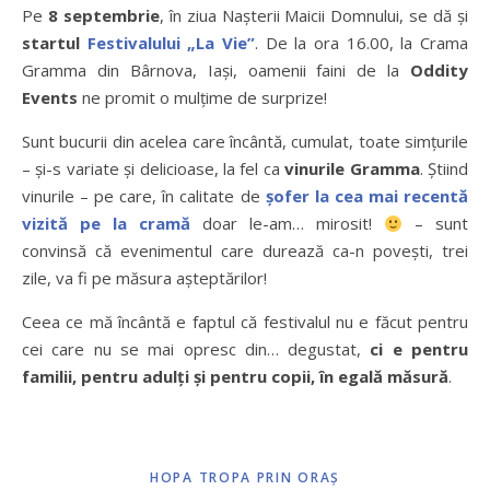
Pe
8 septembrie
, în ziua Nașterii Maicii Domnului, se dă și
startul
Festivalului „La Vie”
. De la ora 16.00, la Crama
Gramma din Bârnova, Iași, oamenii faini de la
Oddity
Events
ne promit o mulțime de surprize!
Sunt bucurii din acelea care încântă, cumulat, toate simțurile
– și-s variate și delicioase, la fel ca
vinurile Gramma
. Știind
vinurile – pe care, în calitate de
șofer la cea mai recentă
vizită pe la cramă
doar le-am… mirosit!
– sunt
convinsă că evenimentul care durează ca-n povești, trei
zile, va fi pe măsura așteptărilor!
Ceea ce mă încântă e faptul că festivalul nu e făcut pentru
cei care nu se mai opresc din… degustat,
ci e pentru
familii, pentru adulți și pentru copii, în egală măsură
.
HOPA TROPA PRIN ORAŞ