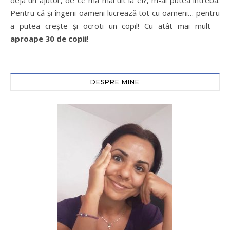
deja un ajutor, de ce mă mai uit la ei?, m-ai putea întreba.
Pentru că şi îngerii-oameni lucrează tot cu oameni… pentru
a putea creşte şi ocroti un copil! Cu atât mai mult –
aproape 30 de copii
!
DESPRE MINE