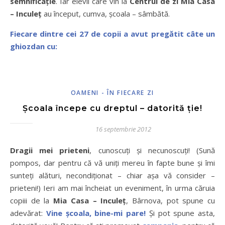
semnificație
. Iar elevii care vin la
Centrul de zi Mia Casa
– Inculeț
au început, cumva, școala – sâmbătă.
Fiecare dintre cei 27 de copii a avut pregătit câte un
ghiozdan cu:
OAMENI - ÎN FIECARE ZI
Școala începe cu dreptul – datorită ție!
16 septembrie 2012
Dragii mei prieteni
, cunoscuți și necunoscuți! (Sună
pompos, dar pentru că vă uniți mereu în fapte bune și îmi
sunteți alături, necondiționat – chiar așa vă consider –
prieteni!) Ieri am mai încheiat un eveniment, în urma căruia
copiii de la
Mia Casa – Inculeț
, Bârnova, pot spune cu
adevărat:
Vine școala, bine-mi pare!
Și pot spune asta,