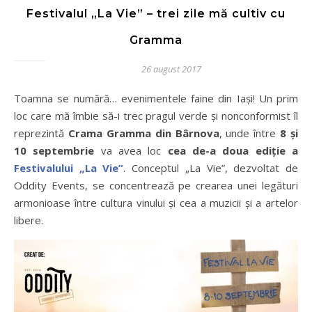
Festivalul „La Vie” – trei zile mă cultiv cu
Gramma
26 august 2017
Toamna se numără… evenimentele faine din Iași! Un prim
loc care mă îmbie să-i trec pragul verde și nonconformist îl
reprezintă
Crama Gramma din Bârnova
, unde între
8 și
10 septembrie
va avea loc
cea de-a doua ediție a
Festivalului „La Vie”
. Conceptul „La Vie”, dezvoltat de
Oddity Events, se concentrează pe crearea unei legături
armonioase între cultura vinului și cea a muzicii și a artelor
libere.