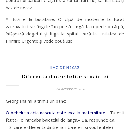
pentru noi bancuri. C-aşa îi stă românului bine, să mai facă şi
haz de necaz.
* Bulă e la bucătărie. O clipă de neatenţie la tocat
zarzavaturi şi sângele începe să curgă. Ia repede o cârpă,
înfăşoară degetul şi fuga la spital. Intră la Unitatea de
Primire Urgente şi vede două uşi:
HAZ DE NECAZ
Diferenta dintre fetite si baietei
28 octombrie 2010
Georgiana mi-a trimis un banc:
O bebelusa abia nascuta este inca la maternitate.
– Tu esti
fetita?, o intreaba baietelul de langa.– Da, raspunde ea.
– Si care e diferenta dintre noi, baieteii, si voi, fetitele?