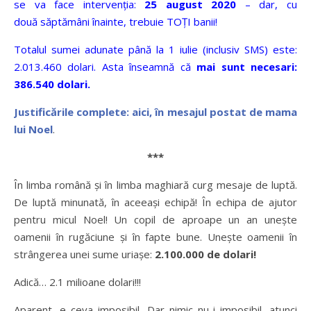
se va face intervenția:
25 august 2020
– dar, cu
două săptămâni înainte, trebuie TOȚI banii!
Totalul sumei adunate până la 1 iulie (inclusiv SMS) este:
2.013.460 dolari. Asta înseamnă că
mai sunt necesari:
386.540 dolari.
Justificările complete: aici, în mesajul postat de mama
lui Noel
.
***
În limba română și în limba maghiară curg mesaje de luptă.
De luptă minunată, în aceeași echipă! În echipa de ajutor
pentru micul Noel! Un copil de aproape un an unește
oamenii în rugăciune și în fapte bune. Unește oamenii în
strângerea unei sume uriașe:
2.100.000 de dolari!
Adică… 2.1 milioane dolari!!!
Aparent, e ceva imposibil. Dar nimic nu-i imposibil, atunci