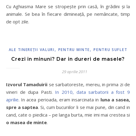
Cu Aghiasma Mare se stropeşte prin casă, în grădini şi la
animale. Se bea în fiecare dimineaţă, pe nemâncate, timp
de opt zile.
,
,
ALE TINEREŢII VALURI
PENTRU MINTE
PENTRU SUFLET
Crezi in minuni? Dar in dureri de masele?
29 aprilie 2011
Izvorul Tamaduirii
se sarbatoreste, mereu, in prima zi de
vineri de dupa Pasti.
In 2010, data sarbatorii a fost 9
aprilie
. In acea perioada, eram insarcinata in
luna a sasea,
spre a saptea
. Si, cum bucuriilor li se mai pune, din cand in
cand, cate o piedica – pe langa burta, mie imi mai crestea si
o masea de minte
.