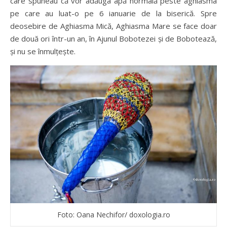
care spuneau că vor adăuga apă normală peste aghiasma
pe care au luat-o pe 6 ianuarie de la biserică. Spre
deosebire de Aghiasma Mică, Aghiasma Mare se face doar
de două ori într-un an, în Ajunul Bobotezei şi de Bobotează,
şi nu se înmulţeşte.
Foto: Oana Nechifor/ doxologia.ro