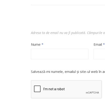
Adresa ta de email nu va fi publicată.
Câmpurile o
Nume
*
Email
*
Salvează-mi numele, emailul și site-ul web în 