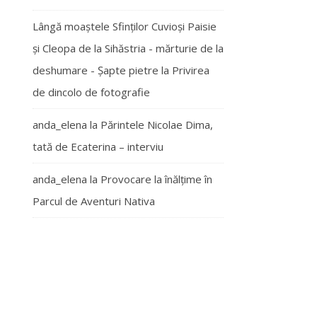
Lângă moaștele Sfinților Cuvioși Paisie
și Cleopa de la Sihăstria - mărturie de la
deshumare - Şapte pietre
la
Privirea
de dincolo de fotografie
anda_elena
la
Părintele Nicolae Dima,
tată de Ecaterina – interviu
anda_elena
la
Provocare la înălțime în
Parcul de Aventuri Nativa