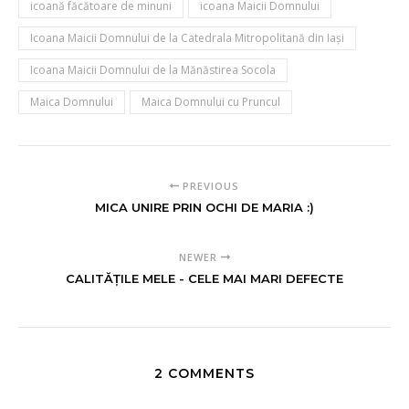
icoană făcătoare de minuni
icoana Maicii Domnului
Icoana Maicii Domnului de la Catedrala Mitropolitană din Iași
Icoana Maicii Domnului de la Mănăstirea Socola
Maica Domnului
Maica Domnului cu Pruncul
PREVIOUS
MICA UNIRE PRIN OCHI DE MARIA :)
NEWER
CALITĂȚILE MELE - CELE MAI MARI DEFECTE
2 COMMENTS