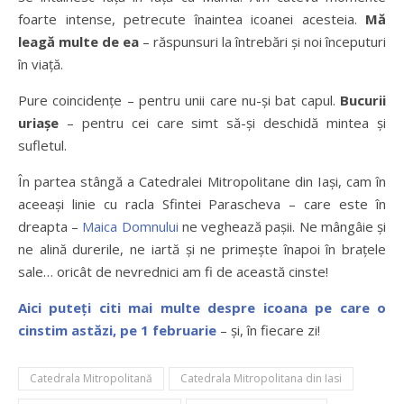
foarte intense, petrecute înaintea icoanei acesteia.
Mă
leagă multe de ea
– răspunsuri la întrebări și noi începuturi
în viață.
Pure coincidențe – pentru unii care nu-și bat capul.
Bucurii
uriașe
– pentru cei care simt să-și deschidă mintea și
sufletul.
În partea stângă a Catedralei Mitropolitane din Iași, cam în
aceeași linie cu racla Sfintei Parascheva – care este în
dreapta –
Maica Domnului
ne veghează pașii. Ne mângâie și
ne alină durerile, ne iartă și ne primește înapoi în brațele
sale… oricât de nevrednici am fi de această cinste!
Aici puteți citi mai multe despre icoana pe care o
cinstim astăzi, pe 1 februarie
– și, în fiecare zi!
Catedrala Mitropolitană
Catedrala Mitropolitana din Iasi