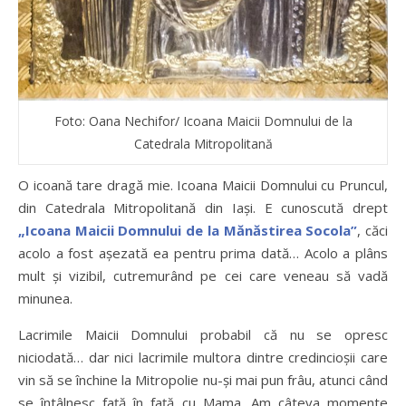
Foto: Oana Nechifor/ Icoana Maicii Domnului de la
Catedrala Mitropolitană
O icoană tare dragă mie. Icoana Maicii Domnului cu Pruncul,
din Catedrala Mitropolitană din Iași. E cunoscută drept
„Icoana Maicii Domnului de la Mănăstirea Socola”
, căci
acolo a fost așezată ea pentru prima dată… Acolo a plâns
mult și vizibil, cutremurând pe cei care veneau să vadă
minunea.
Lacrimile Maicii Domnului probabil că nu se opresc
niciodată… dar nici lacrimile multora dintre credincioșii care
vin să se închine la Mitropolie nu-și mai pun frâu,
atunci când
se întâlnesc față în față cu Mama. Am câteva momente