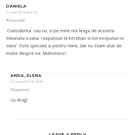
DANIELA
31 Iulie 2016 At 0:24
Răspunde
`Coincidenta` sau nu, si pe mine ma leaga de aceasta
minunata icoana `raspunsuri la intrebari si noi inceputuri in
viata`. Este speciala si pentru mine, dar nu stiam atat de
multe despre ea. Multumesc!
ANDA_ELENA
31 Iulie 2016 At 18:00
Răspunde
Cu drag!
LEAVE A REPLY