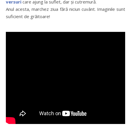
versuri
care ajung la suflet, dar și cutremură.
Anul acesta, marchez ziua fără niciun cuvânt. Imaginile sunt
suficient de grăitoare!