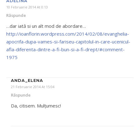
ADELINA
10 Februarie 2014 At 0:13
Răspunde
…dar iată si un alt mod de abordare…
http://ioanflorin.wordpress.com/2014/02/08/evanghelia-
apocrifa-dupa-vames-si-fariseu-capitolul-in-care-ucenicul-
afla-diferenta-dintre-a-fi-bun-si-a-fi-drept/#comment-
1975
ANDA_ELENA
21 Februarie 2014 At 15:04
Răspunde
Da, citisem. Mulțumesc!