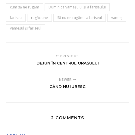
cum să ne rugăm
Duminica vameşului şi a fariseului
fariseu
rugăciune
Să nu ne rugăm ca fariseul
vameş
vameşul şi fariseul
PREVIOUS
DEJUN ÎN CENTRUL ORAŞULUI
NEWER
CÂND NU IUBESC
2 COMMENTS