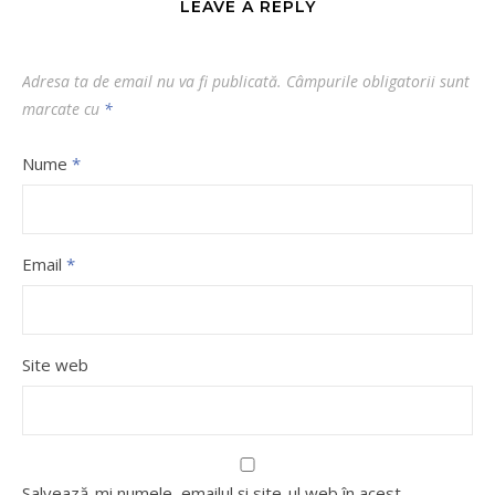
LEAVE A REPLY
Adresa ta de email nu va fi publicată.
Câmpurile obligatorii sunt
marcate cu
*
Nume
*
Email
*
Site web
Salvează-mi numele, emailul și site-ul web în acest