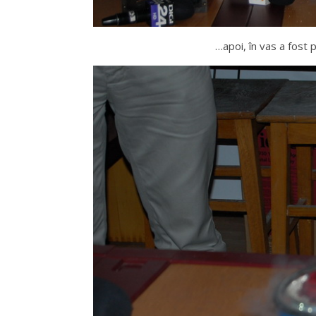
…apoi, în vas a fost