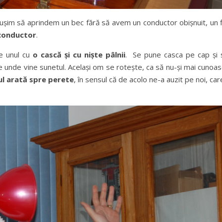
euşim să aprindem un bec fără să avem un conductor obişnuit, un f
 conductor
.
te unul cu
o cască şi cu nişte pâlnii
. Se pune casca pe cap şi 
e unde vine sunetul. Acelaşi om se roteşte, ca să nu-şi mai cunoa
ul arată spre perete
, în sensul că de acolo ne-a auzit pe noi, car