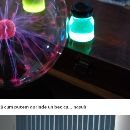
ată
cum putem aprinde un bec cu… nasul!