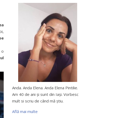
ea
i,
pe
r o
ul
Anda. Anda Elena. Anda Elena Pintilie.
Am 40 de ani şi sunt din Iaşi. Vorbesc
mult si scriu de când mă ştiu.
Află mai multe