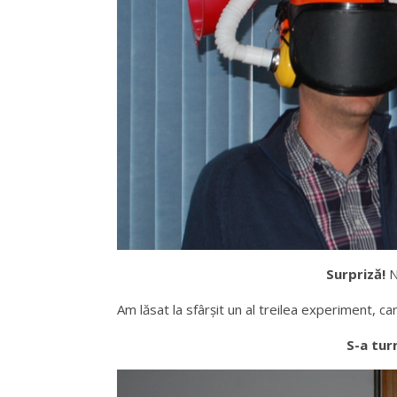
Surpriză!
N
Am lăsat la sfârşit un al treilea experiment, ca
S-a tur