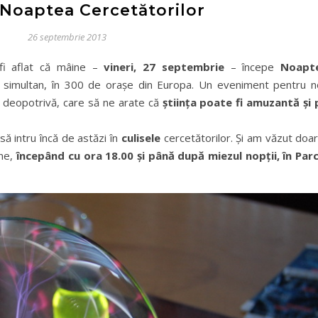
a Noaptea Cercetătorilor
26 septembrie 2013
fi aflat că mâine –
vineri, 27 septembrie
– începe
Noapt
 simultan, în 300 de oraşe din Europa. Un eveniment pentru no
i, deopotrivă, care să ne arate că
ştiinţa poate fi amuzantă şi 
să intru încă de astăzi în
culisele
cercetătorilor. Şi am văzut doa
ine,
începând cu ora 18.00 şi până după miezul nopţii, în Parc