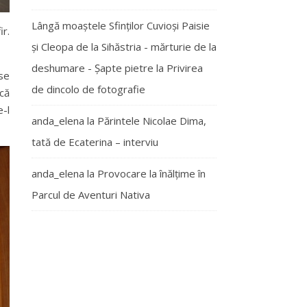
Lângă moaștele Sfinților Cuvioși Paisie
ir.
și Cleopa de la Sihăstria - mărturie de la
deshumare - Şapte pietre
la
Privirea
se
de dincolo de fotografie
scă
e-l
anda_elena
la
Părintele Nicolae Dima,
tată de Ecaterina – interviu
anda_elena
la
Provocare la înălțime în
Parcul de Aventuri Nativa