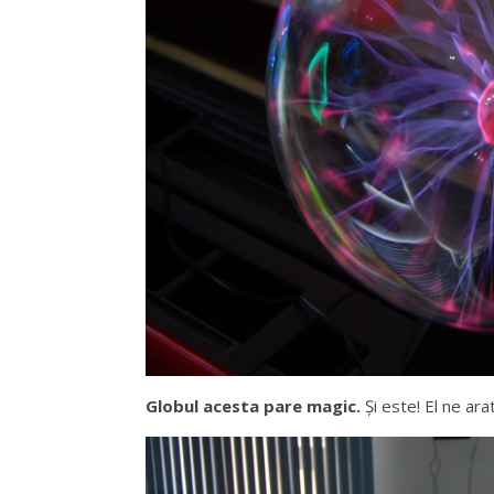
Globul acesta pare magic.
Şi este! El ne ar