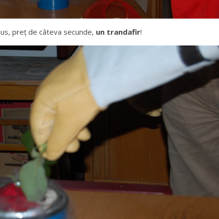
 pus, preţ de câteva secunde,
un trandafir
!