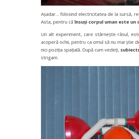
Aşadar… folosind electricitatea de la sursă, r
Asta, pentru că
însuşi corpul uman este un
Un alt experiment, care stârneşte râsul, es
acoperă ochii, pentru ca omul să nu mai ştie d
nici poziţia spaţială. După cum vedeţi,
subiect
strigam.