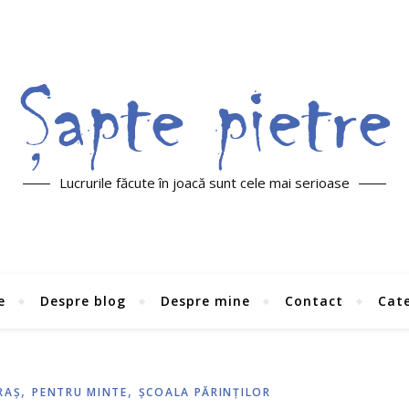
Lucrurile făcute în joacă sunt cele mai serioase
e
Despre blog
Despre mine
Contact
Cate
,
,
RAŞ
PENTRU MINTE
ŞCOALA PĂRINŢILOR