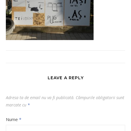
LEAVE A REPLY
Adresa ta de email nu va fi publicată.
Câmpurile obligatorii sunt
marcate cu
*
Nume
*