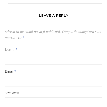
LEAVE A REPLY
Adresa ta de email nu va fi publicată.
Câmpurile obligatorii sunt
marcate cu
*
Nume
*
Email
*
Site web