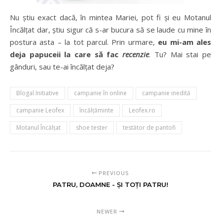
Nu știu exact dacă, în mintea Mariei, pot fi și eu Motanul
Încălțat dar, știu sigur că s-ar bucura să se laude cu mine în
postura asta – la tot parcul. Prin urmare,
eu mi-am ales
deja papuceii la care să fac
recenzie
. Tu? Mai stai pe
gânduri, sau te-ai încălțat deja?
Blogal Initiative
campanie în online
campanie inedită
campanie Leofex
încălțăminte
Leofex.ro
Motanul Încălțat
shoe tester
testător de pantofi
PREVIOUS
PATRU, DOAMNE - ŞI TOȚI PATRU!
NEWER