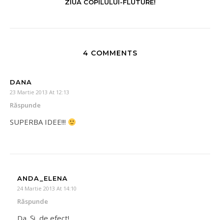
ZIUA COPILULUI-FLUTURE!
4 COMMENTS
DANA
23 Martie 2013 At 12:13
Răspunde
SUPERBA IDEE!!!
ANDA_ELENA
24 Martie 2013 At 14:10
Răspunde
Da. Şi, de efect!