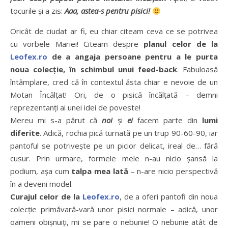
tocurile și a zis:
Aaa, astea-s pentru pisici!
Oricât de ciudat ar fi, eu chiar citeam ceva ce se potrivea
cu vorbele Mariei! Citeam despre
planul celor de la
Leofex.ro
de a angaja persoane pentru a le purta
noua colecție, în schimbul unui feed-back
. Fabuloasă
întâmplare, cred că în contextul ăsta chiar e nevoie de un
Motan Încălțat! Ori, de o pisică încălțată – demni
reprezentanți ai unei idei de poveste!
Mereu mi s-a părut că
noi
și
ei
facem parte din
lumi
diferite
. Adică, rochia pică turnată pe un trup 90-60-90, iar
pantoful se potrivește pe un picior delicat, ireal de… fără
cusur. Prin urmare, formele mele n-au nicio șansă la
podium, așa cum
talpa mea lată
– n-are nicio perspectivă
în a deveni model.
Curajul celor de la
Leofex.ro
, de a oferi pantofi din noua
colecție primăvară-vară unor pisici normale – adică, unor
oameni obișnuiți, mi se pare o nebunie! O nebunie atât de