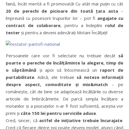
faină, încât merită a fi promovată! Cu atât mai puțin cu cât
20 de perechi de picioare din toată țara asta
–
împreună cu posesorii trupurilor lor – pot fi
angajate cu
contract de colaborare
, pentru a îndeplini
rolul de
tester
și pentru a deveni adevărați Motani Încălțați!
Persoanele care vor fi selectate nu trebuie decât
să
poarte o pereche de încălțăminte la alegere, timp de
o săptămână
și apoi să întocmească un
raport de
purtabilitate
. Adică, ele trebuie
să noteze informații
despre aspect, comoditate și mix&match
– pe
românește, cât de bine se adaptează încălțările cu diverse
articole de îmbrăcăminte. De parcă simpla încălțare a
motanilor și a pisicuțelor n-ar fi fost suficientă, aceștia vor
primi și
câte 150 lei pentru serviciile aduse
.
Cred, sincer, că
astfel de inițiative trebuie încurajate
.
Cred că fiecare dintre noi poate deveni model, atunci când