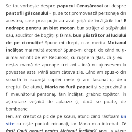
Se tot vorbește despre
papucul Cenușăresei
ori despre
pantofii gâscanului
– și, se tot promovează personaje din
acestea, care prea puțin au avut grijă de încălțările lor!
E
nedrept pentru un biet motan
, bun străjer al stăpânului
său, aducător de bogății și faimă,
bun păstrător al luciului
de pe cizmulițe!
Spune-mi drept, n-ar merita
Motanul
Încălțat
mai multă atenție? Spune-mi drept, de când nu ți-
ai mai amintit de el? Recunosc, cu rușine în glas, că și eu –
deși-s mamă de aproape trei ani – încă nu ajunsesem la
povestea asta. Până acum câteva zile. Când am spus-o din
scoarță în scoarță copilei mele și am fascinat-o, de-a
dreptul. De atunci,
Maria ne fură papucii
și se prezintă a
fi mieunătorul personaj, fain încălțat, grabnic țopăitor, în
așteptare veșnică de aplauze și, dacă se poate, de
bomboane.
Ieri, am crezut că pic de pe scaun, atunci când răsfoiam
un
site
cu niște pantofi minunați, iar Maria m-a întrebat:
Ce
faci? Cauți papuci pentru Motanul Încălțat?!
Apoi, a văzut