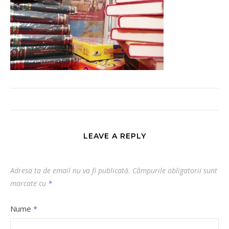
LEAVE A REPLY
Adresa ta de email nu va fi publicată.
Câmpurile obligatorii sunt
marcate cu
*
Nume
*