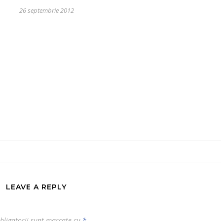
26 septembrie 2012
LEAVE A REPLY
bligatorii sunt marcate cu
*