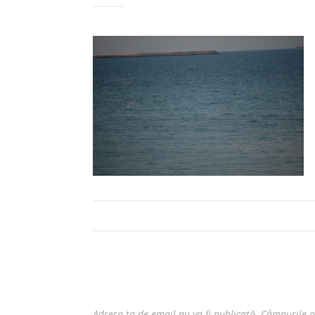
Adresa ta de email nu va fi publicată.
Câmpurile o