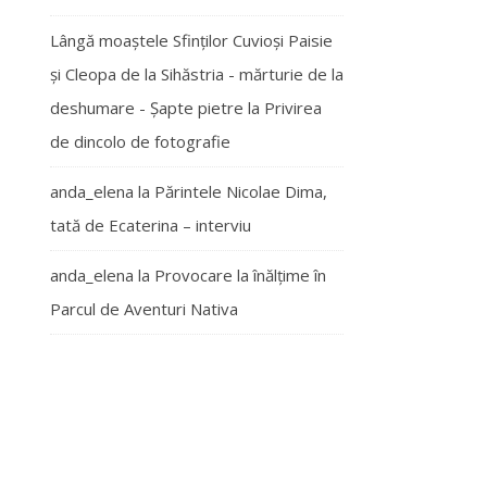
Lângă moaștele Sfinților Cuvioși Paisie
și Cleopa de la Sihăstria - mărturie de la
deshumare - Şapte pietre
la
Privirea
de dincolo de fotografie
anda_elena
la
Părintele Nicolae Dima,
tată de Ecaterina – interviu
anda_elena
la
Provocare la înălțime în
Parcul de Aventuri Nativa