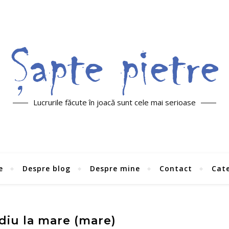
Lucrurile făcute în joacă sunt cele mai serioase
e
Despre blog
Despre mine
Contact
Cate
iu la mare (mare)