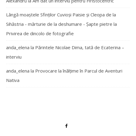
Alexandru
la
Am dat un interviu pentru Hristocentric
Lângă moaștele Sfinților Cuvioși Paisie și Cleopa de la
Sihăstria - mărturie de la deshumare - Şapte pietre
la
Privirea de dincolo de fotografie
anda_elena
la
Părintele Nicolae Dima, tată de Ecaterina –
interviu
anda_elena
la
Provocare la înălțime în Parcul de Aventuri
Nativa