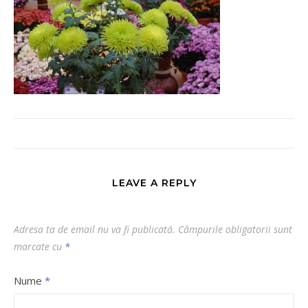
LEAVE A REPLY
Adresa ta de email nu va fi publicată.
Câmpurile obligatorii sunt
marcate cu
*
Nume
*