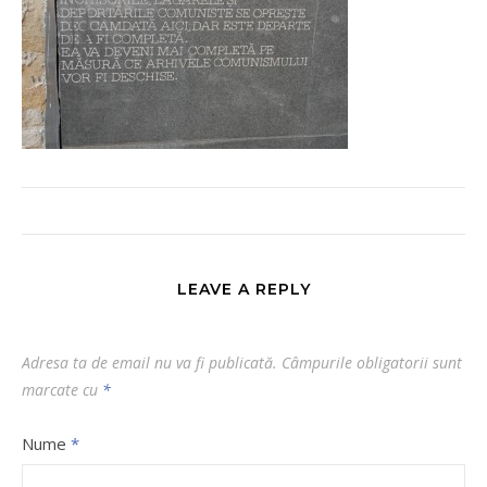
LEAVE A REPLY
Adresa ta de email nu va fi publicată.
Câmpurile obligatorii sunt
marcate cu
*
Nume
*