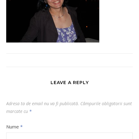
LEAVE A REPLY
Adresa ta de email nu va fi publicată.
Câmpurile obligatorii sunt
marcate cu
*
Nume
*