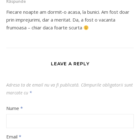
Răspunde
Fiecare noapte am dormit-o acasa, la bunici. Am fost doar
prin imprejurimi, dar a meritat. Da, a fost o vacanta
frumoasa – chiar daca foarte scurta
LEAVE A REPLY
Adresa ta de email nu va fi publicată.
Câmpurile obligatorii sunt
marcate cu
*
Nume
*
Email
*