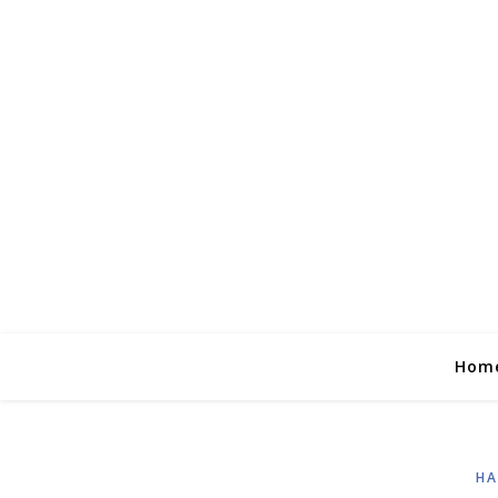
Hom
HA