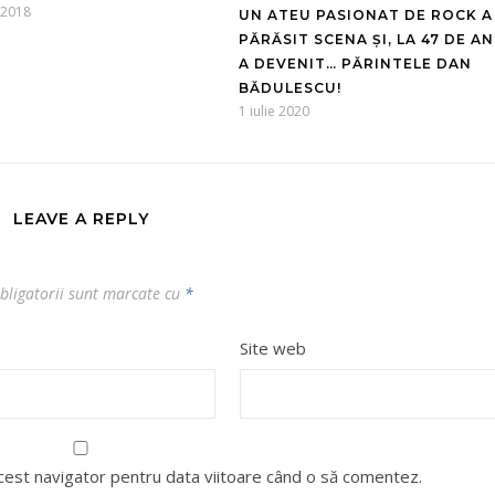
 2018
UN ATEU PASIONAT DE ROCK A
PĂRĂSIT SCENA ȘI, LA 47 DE AN
A DEVENIT… PĂRINTELE DAN
BĂDULESCU!
1 iulie 2020
LEAVE A REPLY
bligatorii sunt marcate cu
*
Site web
acest navigator pentru data viitoare când o să comentez.