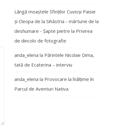
Lângă moaștele Sfinților Cuvioși Paisie
și Cleopa de la Sihăstria - mărturie de la
deshumare - Şapte pietre
la
Privirea
de dincolo de fotografie
anda_elena
la
Părintele Nicolae Dima,
tată de Ecaterina – interviu
anda_elena
la
Provocare la înălțime în
Parcul de Aventuri Nativa