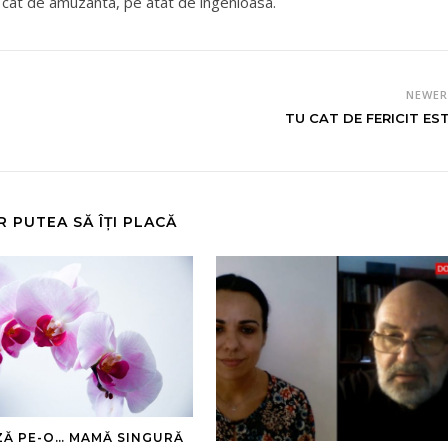
pe cat de amuzanta, pe atat de ingenioasa.
NEWE
TU CAT DE FERICIT EST
R PUTEA SĂ ÎȚI PLACĂ
ZĂ PE-O… MAMĂ SINGURĂ