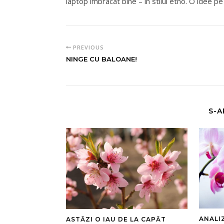
laptop imbracat bine – in stilul etno. O idee 
PREVIOUS
NINGE CU BALOANE!
S-A
ANALI
ASTĂZI O IAU DE LA CAPĂT