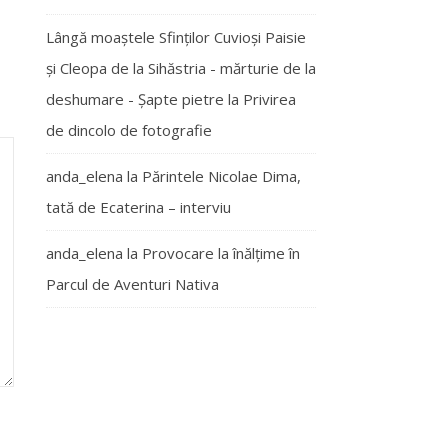
Lângă moaștele Sfinților Cuvioși Paisie
și Cleopa de la Sihăstria - mărturie de la
deshumare - Şapte pietre
la
Privirea
de dincolo de fotografie
anda_elena
la
Părintele Nicolae Dima,
tată de Ecaterina – interviu
anda_elena
la
Provocare la înălțime în
Parcul de Aventuri Nativa