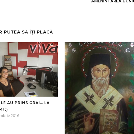
AMENINTAREA BUNIC
R PUTEA SĂ ÎȚI PLACĂ
LE AU PRINS GRAI… LA
! :)
embrie 2016