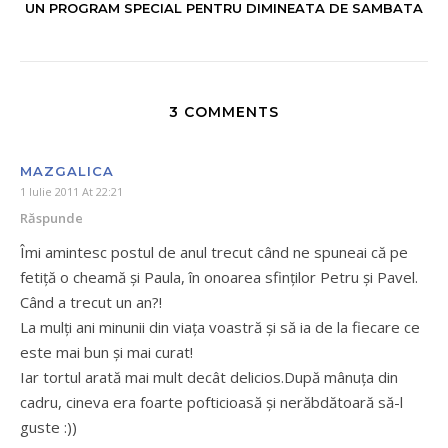
UN PROGRAM SPECIAL PENTRU DIMINEATA DE SAMBATA
3 COMMENTS
MAZGALICA
1 Iulie 2011 At 22:21
Răspunde
Îmi amintesc postul de anul trecut când ne spuneai că pe
fetiță o cheamă și Paula, în onoarea sfinților Petru și Pavel.
Când a trecut un an?!
La mulți ani minunii din viața voastră și să ia de la fiecare ce
este mai bun și mai curat!
Iar tortul arată mai mult decât delicios.După mânuța din
cadru, cineva era foarte pofticioasă și nerăbdătoară să-l
guste :))