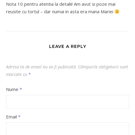
Nota 10 pentru atentia la detalii! Am avut si poze mai
reusite cu tortul – dar numai in asta era mana Mariei
LEAVE A REPLY
Adresa ta de email nu va fi publicată.
Câmpurile obligatorii sunt
marcate cu
*
Nume
*
Email
*