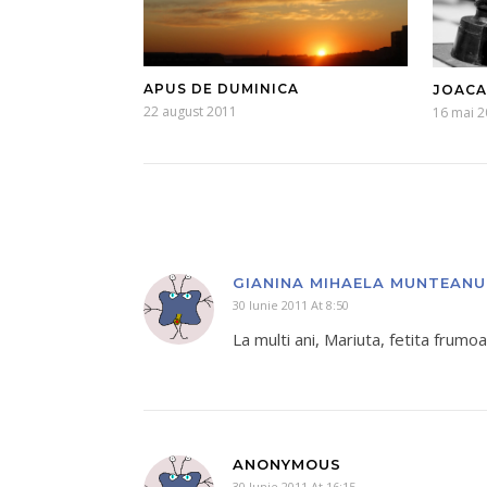
APUS DE DUMINICA
JOACA
22 august 2011
16 mai 
GIANINA MIHAELA MUNTEANU
30 Iunie 2011 At 8:50
La multi ani, Mariuta, fetita frumoas
ANONYMOUS
30 Iunie 2011 At 16:15