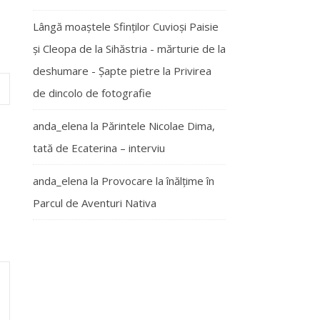
Lângă moaștele Sfinților Cuvioși Paisie
și Cleopa de la Sihăstria - mărturie de la
deshumare - Şapte pietre
la
Privirea
de dincolo de fotografie
anda_elena
la
Părintele Nicolae Dima,
tată de Ecaterina – interviu
anda_elena
la
Provocare la înălțime în
Parcul de Aventuri Nativa