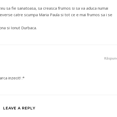
ezeu sa fie sanatoasa, sa creasca frumos si sa va aduca numai
 reverse catre scumpa Maria Paula si tot ce e mai frumos sa i se
ona si Ionut Durbaca.
Răspun
rca inzecit! :*
LEAVE A REPLY