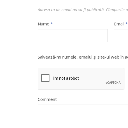
Adresa ta de email nu va fi publicată.
Câmpurile o
Nume
*
Email
*
Salvează-mi numele, emailul și site-ul web în 
Comment