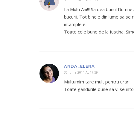
La Multi Ani!!! Sa dea bunul Dumn
bucurii. Tot binele din lume sa se
intample ei.
Toate cele bune de la Iustina, Sim
ANDA_ELENA
30 Iunie 2011 At 17:59
Multumim tare mult pentru urari!
Toate gandurile bune sa vi se intoa