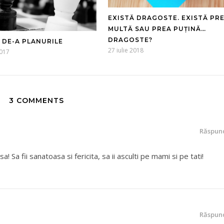
EXISTĂ DRAGOSTE. EXISTĂ PR
MULTĂ SAU PREA PUȚINĂ…
DRAGOSTE?
 DE-A PLANURILE
27 iulie 2018
2017
3 COMMENTS
Răspun
a! Sa fii sanatoasa si fericita, sa ii asculti pe mami si pe tati!
Răspun