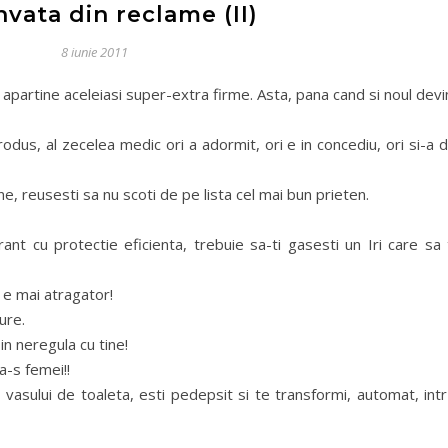
nvata din reclame (II)
8 iunie 2011
l apartine aceleiasi super-extra firme. Asta, pana cand si noul dev
us, al zecelea medic ori a adormit, ori e in concediu, ori si-a 
ne, reusesti sa nu scoti de pe lista cel mai bun prieten.
t cu protectie eficienta, trebuie sa-ti gasesti un Iri care sa 
l e mai atragator!
ure.
in neregula cu tine!
a-s femei!!
 vasului de toaleta, esti pedepsit si te transformi, automat, int