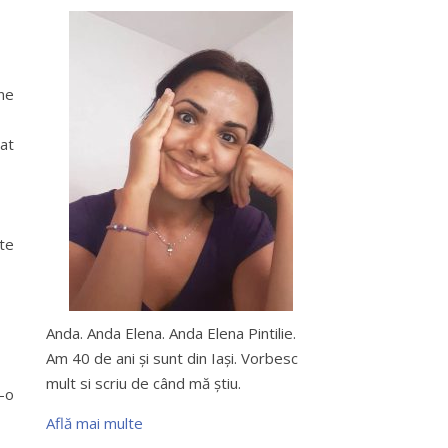
ine
dat
te
Anda. Anda Elena. Anda Elena Pintilie.
Am 40 de ani şi sunt din Iaşi. Vorbesc
mult si scriu de când mă ştiu.
r-o
Află mai multe