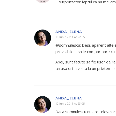
E surprinzator faptul ca nu mai am T
ANDA_ELENA
10 Iunie 2011 At 22:55
@somnulescu: Desi, aparent altele
previzibile – sa le compar oare cu 
Apoi, sunt facute sa fie usor de re
terasa ori in vizita la un prieten – t
ANDA_ELENA
10 Iunie 2011 At 23:05
Daca somnulescu nu are televizor