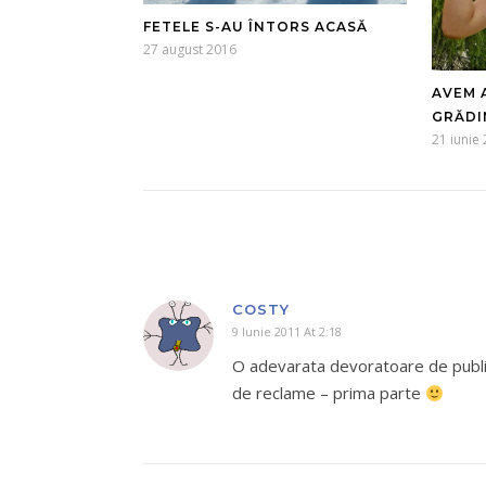
FETELE S-AU ÎNTORS ACASĂ
27 august 2016
AVEM 
GRĂDI
21 iunie
COSTY
9 Iunie 2011 At 2:18
O adevarata devoratoare de public
de reclame – prima parte