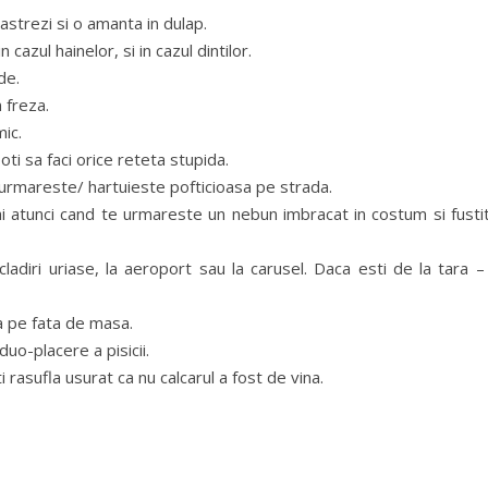
pastrezi si o amanta in dulap.
 cazul hainelor, si in cazul dintilor.
de.
n freza.
mic.
poti sa faci orice reteta stupida.
e urmareste/ hartuieste pofticioasa pe strada.
i atunci cand te urmareste un nebun imbracat in costum si fustit
adiri uriase, la aeroport sau la carusel. Daca esti de la tara –
a pe fata de masa.
duo-placere a pisicii.
 rasufla usurat ca nu calcarul a fost de vina.