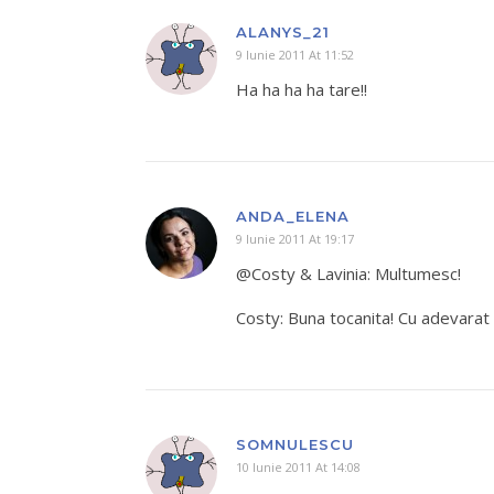
ALANYS_21
9 Iunie 2011 At 11:52
Ha ha ha ha tare!!
ANDA_ELENA
9 Iunie 2011 At 19:17
@Costy & Lavinia: Multumesc!
Costy: Buna tocanita! Cu adevarat
SOMNULESCU
10 Iunie 2011 At 14:08