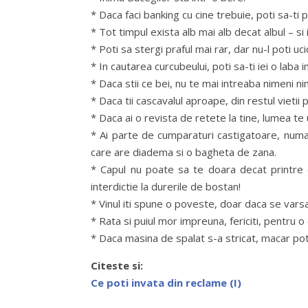
* Daca faci banking cu cine trebuie, poti sa-ti 
* Tot timpul exista alb mai alb decat albul – si in
* Poti sa stergi praful mai rar, dar nu-l poti uci
* In cautarea curcubeului, poti sa-ti iei o laba i
* Daca stii ce bei, nu te mai intreaba nimeni ni
* Daca tii cascavalul aproape, din restul vietii 
* Daca ai o revista de retete la tine, lumea t
* Ai parte de cumparaturi castigatoare, numa
care are diadema si o bagheta de zana.
* Capul nu poate sa te doara decat printre cl
interdictie la durerile de bostan!
* Vinul iti spune o poveste, doar daca se vars
* Rata si puiul mor impreuna, fericiti, pentru o 
* Daca masina de spalat s-a stricat, macar poti
Citeste si:
Ce poti invata din reclame (I)