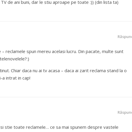
V de ani buni, dar le stiu aproape pe toate :)) (din lista ta)
Răspun
 – reclamele spun mereu acelasi lucru. Din pacate, multe sunt
telenovelele?:)
tinut. Chiar daca nu ai tv acasa – daca ai zarit reclama stand la o
i-a intrat in cap!
Răspun
 si stie toate reclamele… ce sa mai spunem despre vastele