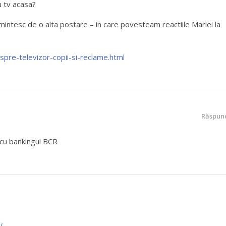
u tv acasa?
intesc de o alta postare – in care povesteam reactiile Mariei la
pre-televizor-copii-si-reclame.html
Răspun
 cu bankingul BCR
V