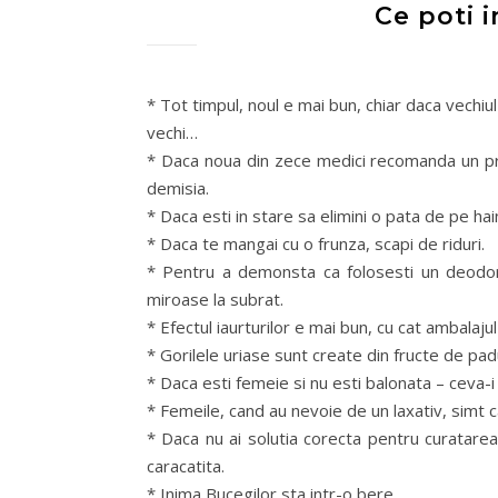
Ce poti i
* Tot timpul, noul e mai bun, chiar daca vechiu
vechi…
* Daca noua din zece medici recomanda un prod
demisia.
* Daca esti in stare sa elimini o pata de pe hai
* Daca te mangai cu o frunza, scapi de riduri.
* Pentru a demonsta ca folosesti un deodoran
miroase la subrat.
* Efectul iaurturilor e mai bun, cu cat ambalaju
* Gorilele uriase sunt create din fructe de pad
* Daca esti femeie si nu esti balonata – ceva-i 
* Femeile, cand au nevoie de un laxativ, simt c
* Daca nu ai solutia corecta pentru curatarea
caracatita.
* Inima Bucegilor sta intr-o bere.