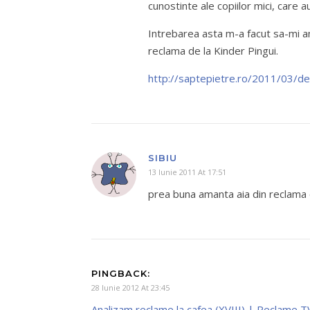
cunostinte ale copiilor mici, care a
Intrebarea asta m-a facut sa-mi am
reclama de la Kinder Pingui.
http://saptepietre.ro/2011/03/des
SIBIU
13 Iunie 2011 At 17:51
prea buna amanta aia din reclama
PINGBACK:
28 Iunie 2012 At 23:45
Analizam reclame la cafea (XVIII) | Reclame T