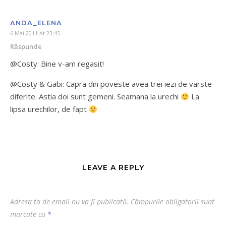
ANDA_ELENA
6 Mai 2011 At 23:45
Răspunde
@Costy: Bine v-am regasit!
@Costy & Gabi: Capra din poveste avea trei iezi de varste
diferite. Astia doi sunt gemeni. Seamana la urechi
La
lipsa urechilor, de fapt
LEAVE A REPLY
Adresa ta de email nu va fi publicată.
Câmpurile obligatorii sunt
marcate cu
*