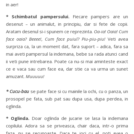
in aer!
* Schimbatul pampersului.
Fiecare pampers are un
desenut – un animalut, in principiu, dar si fete de copii.
Aratam desenul si-i spunem ce reprezinta.
Oa-ia! Oaia! Cum
face oaia? Beeee!
,
Cum face puiul? Piu-piu-piu!
Veti avea
surpriza ca, la un moment dat, fara suport – adica, fara sa
mai aveti pampersul la indemana, bebe sa rada atunci cand
ii veti pune intrebarea. Poate ca nu-si mai aminteste exact
ce e vaca sau cum face ea, dar stie ca va urma un sunet
amuzant.
Muuuuu!
* Cucu-bau
se pate face si cu mainile la ochi, cu o panza, un
prosopel pe fata, sub pat sau dupa usa, dupa perdea, in
oglinda.
* Oglinda.
Doar oglinda de jucarie se lasa la indemana
copilului. Adora sa se priveasca, chair daca, intr-o prima
faza, nu se recunoaste. Daca te joci cu el, poti avea o