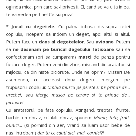
oglinda mica, prin care sa-l privesti. El, cand se va uita in ea,
te va vedea pe tine! Ce surpriza!
* Jocul cu degetele.
Cu palma intinsa deasupra fetei
copilului, incepem sa indoim un deget, apoi altul si altul.
Putem face un
dans al degetelelor
. Sau
avioane
. Putem
sa
ne desenam pe buricul degetului fetisoare
sau sa
confectionam (ori sa cumparam)
masti
de panza pentru
fiecare deget. Putem veni din zbor, miscand din aratator si
mijlociu, ca din niste piciorute. Unde ne oprim? Mister! De
asemenea, cu aceleasi doua degete, mergem pe
trupusorul copilului:
Umbla musca pe perete si pe prinde de…
ureche!
, sau
Merge musca pe carare si te prinde de…
picioare!
Cu aratatorul, pe fata copilului. Atingand, treptat, frunte,
barbie, un obraz, celalalt obraz, spunem:
Mama, tata, frati,
bunici…
(si pornind din aer, vrand sa luam usor bebe de
nas, intrebam)
dar tu ce cauti aici, mai, carnici?!