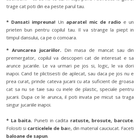
trage cat poti din ea peste parul tau.
* Dansati impreuna!
Un
aparatel mic de radio
e un
prieten bun pentru copilul tau. Il va strange la piept in
timpul dansului, ca pe o comoara.
* Aruncarea jucariilor.
Din masa de mancat sau din
premergator, copilul va descoperi cat de interesat e sa
arunce jucariile. Le va urmari pe jos si, logic, le va dori
inapoi. Cand te plictisesti de aplecat, sau daca pe jos nu e
prea curat, prinde cateva jucarii cu ata suficient de groasa
cat sa nu se taie sau cu inele de plastic, speciale pentru
jucarii. Dupa ce le arunca, il poti invata pe micut sa traga
singur jucariile inapoi.
* La baita.
Puneti in cadita
ratuste, brosute, barcute
.
Folositi si
carticelele de ba
ie, din material cauciucat. Faceti
baloane de sapun
.