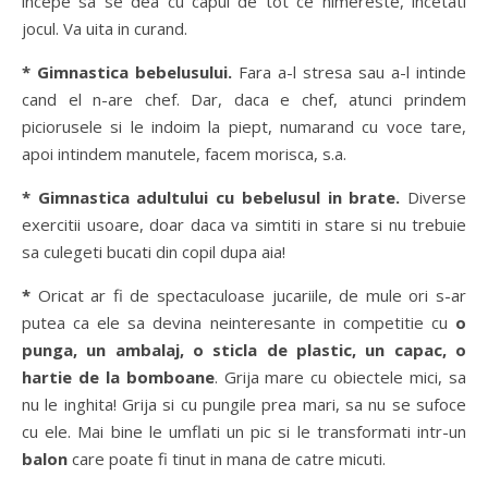
incepe sa se dea cu capul de tot ce nimereste, incetati
jocul. Va uita in curand.
* Gimnastica bebelusului.
Fara a-l stresa sau a-l intinde
cand el n-are chef. Dar, daca e chef, atunci prindem
piciorusele si le indoim la piept, numarand cu voce tare,
apoi intindem manutele, facem morisca, s.a.
* Gimnastica adultului cu bebelusul in brate.
Diverse
exercitii usoare, doar daca va simtiti in stare si nu trebuie
sa culegeti bucati din copil dupa aia!
*
Oricat ar fi de spectaculoase jucariile, de mule ori s-ar
putea ca ele sa devina neinteresante in competitie cu
o
punga, un ambalaj, o sticla de plastic, un capac, o
hartie de la bomboane
. Grija mare cu obiectele mici, sa
nu le inghita! Grija si cu pungile prea mari, sa nu se sufoce
cu ele. Mai bine le umflati un pic si le transformati intr-un
balon
care poate fi tinut in mana de catre micuti.