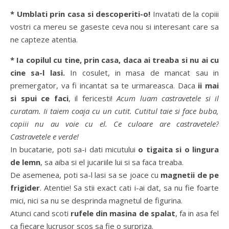
* Umblati prin casa si descoperiti-o!
Invatati de la copiii
vostri ca mereu se gaseste ceva nou si interesant care sa
ne capteze atentia.
* Ia copilul cu tine, prin casa, daca ai treaba si nu ai cu
cine sa-l lasi.
In cosulet, in masa de mancat sau in
premergator, va fi incantat sa te urmareasca. Daca
ii mai
si spui ce faci
, il fericesti!
Acum luam castravetele si il
curatam. Ii taiem coaja cu un cutit. Cutitul taie si face buba,
copiii nu au voie cu el. Ce culoare are castravetele?
Castravetele e verde!
In bucatarie, poti sa-i dati micutului
o tigaita si o lingura
de lemn
, sa aiba si el jucariile lui si sa faca treaba.
De asemenea, poti sa-l lasi sa se joace cu
magnetii de pe
frigider
. Atentie! Sa stii exact cati i-ai dat, sa nu fie foarte
mici, nici sa nu se desprinda magnetul de figurina.
Atunci cand scoti
rufele din masina de spalat
, fa in asa fel
ca fiecare lucrusor scos sa fie o surpriza.