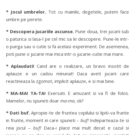
* Jocul umbrelor.
Tot cu mainile, degetele, putem face
umbre pe perete.
* Descopera jucariile ascunse.
Pune doua, trei jucarii sub
o paturica si lasa-l pe cel mic sa le descopere. Pune-le intr-
o punga sau o cutie si fa acelasi experiment. De asemenea,
poti pune o jucarie mai mica intr-o jucarie-cutie mai mare.
* Aplaudati!
Cand are o realizare, un bravo insotit de
aplauze e un cadou minunat! Daca aveti jucarii care
reactineaza la zgomot, implicit aplauze, e si mai bine.
* MA-MA! TA-TA!
Exersati. E amuzant si va fi de folos.
Mamelor, nu spuneti doar
ma-ma
, ok?
* Dati buf.
Apropie-te de fruntea copilului si lipiti-va frunte
in frunte, moment in care spuneti –
buf!
Indeparteaza-te si
reia jocul –
buf!
Daca-i place mai mult decat e cazul si