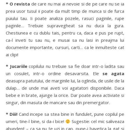
* O revista
de care nu mai ai nevoie si de pe care nu se ia
prea usor tusul ii poate da mult timp de munca si de furca
puiului tau. Ii poate analiza pozele, rasuci paginile, rupe
paginile… Trebuie supravegheat sa nu duca la gura.
Chestiunea e cu dublu tais, pentru ca, daca e pus pe rupt,
ca-l inveti tu sau nu, e musai sa nu lasi in preajma lui
documente importante, cursuri, carti… ca le inmulteste cat
ai clipi!
* Jucariile
copilului nu trebuie sa fie doar intr-o ladita sau
un cosulet, intr-o ordine desavarsita. Ele
se agata
deasupra patutului, de marginile lui, la oglinda, de usile de la
dulap… de unde mai aveti voi agatatori disponibile. Daca
bebe e in brate, ajunge la orice. Dar poate avea activiate si
singur, din masuta de mancare sau din premergator.
* Diii!
Cand incepe sa stea bine in fundulet, pune copilul pe
umeri, tine-l bine, si da-i bice!
Sugestie: cel mic saliveaza
abundent – ca sa nu te uzi in cap, pune-i bavetica la gat si