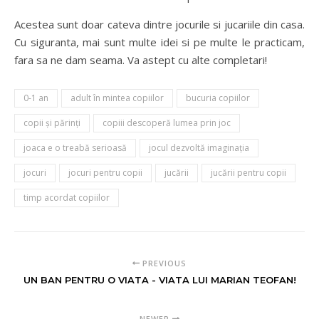
Acestea sunt doar cateva dintre jocurile si jucariile din casa.
Cu siguranta, mai sunt multe idei si pe multe le practicam,
fara sa ne dam seama. Va astept cu alte completari!
0-1 an
adult în mintea copiilor
bucuria copiilor
copii şi părinţi
copiii descoperă lumea prin joc
joaca e o treabă serioasă
jocul dezvoltă imaginaţia
jocuri
jocuri pentru copii
jucării
jucării pentru copii
timp acordat copiilor
PREVIOUS
UN BAN PENTRU O VIATA - VIATA LUI MARIAN TEOFAN!
NEWER