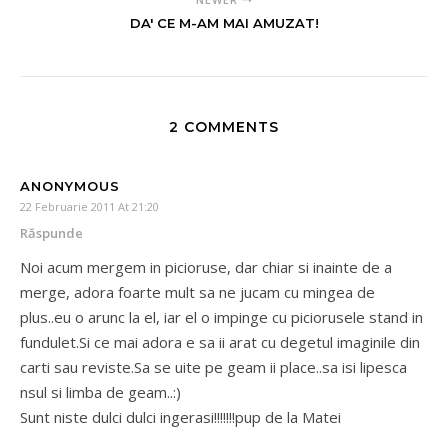
DA' CE M-AM MAI AMUZAT!
2 COMMENTS
ANONYMOUS
22 Februarie 2011 At 21:20
Răspunde
Noi acum mergem in picioruse, dar chiar si inainte de a
merge, adora foarte mult sa ne jucam cu mingea de
plus..eu o arunc la el, iar el o impinge cu piciorusele stand in
fundulet.Si ce mai adora e sa ii arat cu degetul imaginile din
carti sau reviste.Sa se uite pe geam ii place..sa isi lipesca
nsul si limba de geam..:)
Sunt niste dulci dulci ingerasi!!!!!!!pup de la Matei