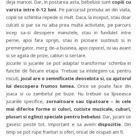
deja maricei. Dar, in postarea asta, bebelusii sunt
copiii cu
varsta intre 0-12 luni
. Pe parcursul primului an din viata,
copiii se schimba repede si mult. Daca, la inceput, stau doar
culcati si par sa nu aiba prea multa activitate, pe parcurs
incep sa-si desopere manutele, stau in fundulet intre
perne, apoi fara sprijin, stau in picioare sustinuti si in
premergator, merg de-a businea, apoi
copacel
, isi iau avant
si se agata de prize, cabluri si sertare.
Jocurile si jucariile se pot adapta/ transforma/ schimba in
functie de fiecare etapa. Trebuie sa intelegem ca, pentru
micuti,
jocul are o semnificatie deosebita si, cu ajutorul
lui descopera frumos lumea.
Orice se poate face din
joaca si cu zambetul pe buze. Nu trebuie sa lipseasca
jucariile specifice,
zornaitoare sau tipatoare – in cele
mai diferite forme si culori, cutiute muzicale, cuburi,
plusuri si oglinzi speciale pentru bebelusi
. Dar, jucarii se
gasesc peste tot. Important e sa avem
dispozitie
. Din
timp se pot rupe franturi si oferi, oricat de ocupati am fi.