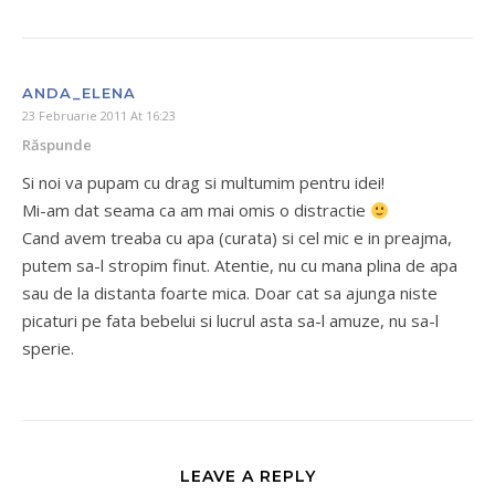
ANDA_ELENA
23 Februarie 2011 At 16:23
Răspunde
Si noi va pupam cu drag si multumim pentru idei!
Mi-am dat seama ca am mai omis o distractie
Cand avem treaba cu apa (curata) si cel mic e in preajma,
putem sa-l stropim finut. Atentie, nu cu mana plina de apa
sau de la distanta foarte mica. Doar cat sa ajunga niste
picaturi pe fata bebelui si lucrul asta sa-l amuze, nu sa-l
sperie.
LEAVE A REPLY