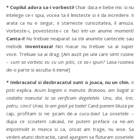
*
Copilul adora sa-i vorbesti!
Chiar daca e bebe mic si nu
intelege ce-i spui, vocea ta il linisteste si ii da incredere. Ii
arata ca nu e singur, ii starneste curiozitatea, il amuza.
Vorbeste-i, povesteste-i ce faci intr-un anume moment!
Canta-i!
Nu trebuie neaparat sa stii anumite cantecele sau
melodii.
Inventeaza!
Nici macar nu trebuie sa ai super
voce. Trebuie sa ai drag. [Am auzit pe unii care simt rusine
–
cum sa vorbesc eu cu un pitic, ce sa-i spun?
Lasa rusinea
de-o parte si asculta-ti inima!]
* Imbracatul si dezbracatul sunt o joaca, nu un chin.
Ii
poti explica.
Acum bagam o manuta. Bravooo, am bagat si
cealalta manuta! Ia sa verificam degetelele. Unu, doi, trei,
patru, cinci! Uraa, le-am gasit pe toate!
Cand punem bluza pe
cap, profitam si ne jucam de-a
cucu-bau
! La sosetele –
dupa ce scoatem calcaiul, ne putem preface ca ne-am
impotmolit in munca si ca, oricat am trage, nu iese. Sa
vedeti atunci distractie, cand ajungem sa fluturam sosetele