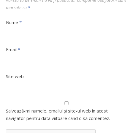
Adresa ta de email nu va fi publicată.
Câmpurile obligatorii sunt
marcate cu
*
Nume
*
Email
*
Site web
Salvează-mi numele, emailul și site-ul web în acest
navigator pentru data viitoare când o să comentez.