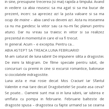
in sine, presupune trecerea (si mai) rapida a timpului. Avand
in vedere ca abia reusesc sa ma agat si sa ma bucur de
prezent, incerc sa apreciez
azi
la justa valoare si sa ma
ocup de
maine
– abia cand va deveni
azi
. Asta nu inseamna
ca nu ma gandesc la viitor sau ca nu-mi fac planuri pentru
atunci. Dar nu vreau sa traiesc in viitor si sa realizez
prezentul in momentul in care el va fi trecut.
In general. Acum – e exceptia. Pentru ca…
ABIA ASTEPT SA TREACA LUNA FEBRUARIE!
M-am saturat de luna iubirii! De impunere silita a dragostei.
De inimi la kilogram. De filme speciale pentru iubit, de
concursuri cu premii in cine si excursii romantice, balonase
si ciocolatele indragostite.
Luna asta e mai rosie decat Mos Craciun! Iar Sfantul
Valentin e mai tare decat Dragobetele! Se poate asa ceva?
Se poate… Oamenii sunt mai oi in luna iubirii, iar iubirea e
umflata cu pompa in februarie. Februarie balteste de
dragoste spusa – dragostea cu fapte urmand sa se cearna