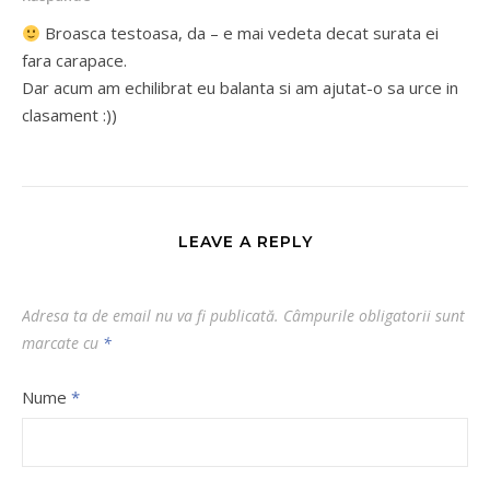
Broasca testoasa, da – e mai vedeta decat surata ei
fara carapace.
Dar acum am echilibrat eu balanta si am ajutat-o sa urce in
clasament :))
LEAVE A REPLY
Adresa ta de email nu va fi publicată.
Câmpurile obligatorii sunt
marcate cu
*
Nume
*