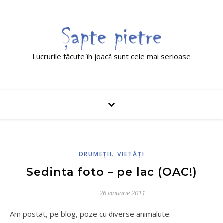
Lucrurile făcute în joacă sunt cele mai serioase
,
DRUMEŢII
VIETĂŢI
Sedinta foto – pe lac (OAC!)
26 ianuarie 2011
Am postat, pe blog, poze cu diverse animalute: