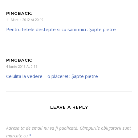
PINGBACK:
11 Martie 2012 At 20:19
Pentru fetele destepte si cu sanii mici : Şapte pietre
PINGBACK:
4 Iunie 2013 At 0:15
Celulita la vedere – o plăcere! : Şapte pietre
LEAVE A REPLY
Adresa ta de email nu va fi publicată.
Câmpurile obligatorii sunt
marcate cu
*