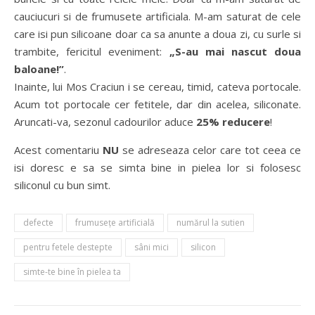
cauciucuri si de frumusete artificiala. M-am saturat de cele
care isi pun silicoane doar ca sa anunte a doua zi, cu surle si
trambite, fericitul eveniment:
„S-au mai nascut doua
baloane!”
.
Inainte, lui Mos Craciun i se cereau, timid, cateva portocale.
Acum tot portocale cer fetitele, dar din acelea, siliconate.
Aruncati-va, sezonul cadourilor aduce
25% reducere
!
Acest comentariu
NU
se adreseaza celor care tot ceea ce
isi doresc e sa se simta bine in pielea lor si folosesc
siliconul cu bun simt.
defecte
frumuseţe artificială
numărul la sutien
pentru fetele destepte
sâni mici
silicon
simte-te bine în pielea ta