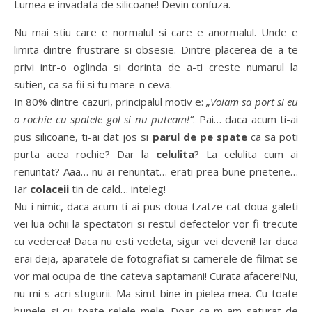
Lumea e invadata de silicoane! Devin confuza.
Nu mai stiu care e normalul si care e anormalul. Unde e
limita dintre frustrare si obsesie. Dintre placerea de a te
privi intr-o oglinda si dorinta de a-ti creste numarul la
sutien, ca sa fii si tu mare-n ceva.
In 80% dintre cazuri, principalul motiv e:
„Voiam sa port si eu
o rochie cu spatele gol si nu puteam!”
. Pai… daca acum ti-ai
pus silicoane, ti-ai dat jos si
parul de pe spate
ca sa poti
purta acea rochie? Dar la
celulita
? La celulita cum ai
renuntat? Aaa… nu ai renuntat… erati prea bune prietene…
Iar
colaceii
tin de cald… inteleg!
Nu-i nimic, daca acum ti-ai pus doua tzatze cat doua galeti
vei lua ochii la spectatori si restul defectelor vor fi trecute
cu vederea! Daca nu esti vedeta, sigur vei deveni! Iar daca
erai deja, aparatele de fotografiat si camerele de filmat se
vor mai ocupa de tine cateva saptamani! Curata afacere!Nu,
nu mi-s acri stugurii. Ma simt bine in pielea mea. Cu toate
bunele si cu toate relele mele. Doar ca m-am saturat de