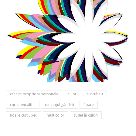
creaţie proprie şi personală
culori
curcubeu
curcubeu altfel
din puțul gândirii
floare
floare curcubeu
multicolor
suflet în culori