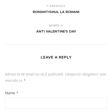
PREVIOUS
ROMANTISMUL LA ROMANI
NEWER
ANTI VALENTINE'S DAY
LEAVE A REPLY
Adresa ta de email nu va fi publicată.
Câmpurile obligatorii sunt
marcate cu
*
Nume
*