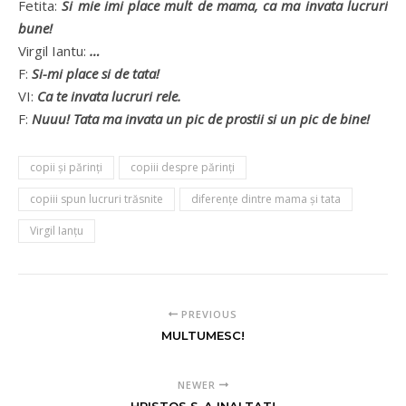
Fetita:
Si mie imi place mult de mama, ca ma invata lucruri
bune!
Virgil Iantu:
…
F:
Si-mi place si de tata!
VI:
Ca te invata lucruri rele.
F:
Nuuu! Tata ma invata un pic de prostii si un pic de bine!
copii şi părinţi
copiii despre părinți
copiii spun lucruri trăsnite
diferențe dintre mama și tata
Virgil Ianțu
PREVIOUS
MULTUMESC!
NEWER