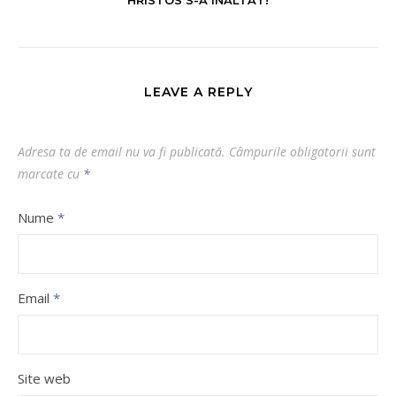
HRISTOS S-A INALTAT!
LEAVE A REPLY
Adresa ta de email nu va fi publicată.
Câmpurile obligatorii sunt
marcate cu
*
Nume
*
Email
*
Site web