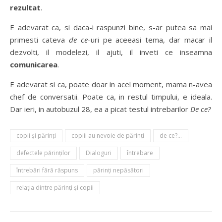
rezultat
.
E adevarat ca, si daca-i raspunzi bine, s-ar putea sa mai
primesti cateva
de ce
-uri pe aceeasi tema, dar macar il
dezvolti, il modelezi, il ajuti, il inveti ce inseamna
comunicarea
.
E adevarat si ca, poate doar in acel moment, mama n-avea
chef de conversatii. Poate ca, in restul timpului, e ideala.
Dar ieri, in autobuzul 28, ea a picat testul intrebarilor
De ce?
copii şi părinţi
copiii au nevoie de părinţi
de ce?...
defectele părinților
Dialoguri
întrebare
întrebări fără răspuns
părinţi nepăsători
relaţia dintre părinţi şi copii