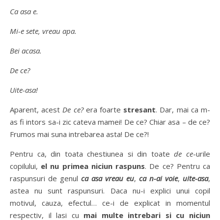
Ca asa e.
Mi-e sete, vreau apa.
Bei acasa.
De ce?
Uite-asa!
Aparent, acest
De ce?
era foarte
stresant
. Dar, mai ca m-
as fi intors sa-i zic cateva mamei! De ce? Chiar asa – de ce?
Frumos mai suna intrebarea asta! De ce?!
Pentru ca, din toata chestiunea si din toate
de ce
-urile
copilului,
el nu primea niciun raspuns
. De ce? Pentru ca
raspunsuri de genul
ca asa vreau eu
,
ca n-ai voie
,
uite-asa
,
astea nu sunt raspunsuri. Daca nu-i explici unui copil
motivul, cauza, efectul… ce-i de explicat in momentul
respectiv, il lasi cu
mai multe intrebari si cu niciun