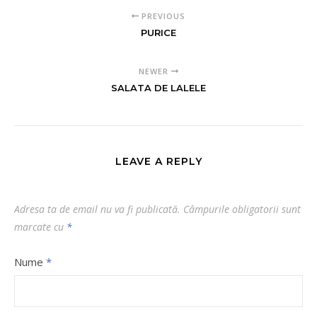
PREVIOUS
PURICE
NEWER
SALATA DE LALELE
LEAVE A REPLY
Adresa ta de email nu va fi publicată.
Câmpurile obligatorii sunt
marcate cu
*
Nume
*