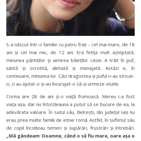
S-a născut într-o familie cu patru frați – cel mai mare, de 18
ani și cel mai mic, de 12 ani. Era fetița mult așteptată,
minunea părinților și uimirea băieților casei. A trăit în puf,
iubită și ocrotită, alintată și menajată. Astăzi e, în
continuare, minunea lor. Căci dragostea și puful n-au stricat-
o, ci au ajutat-o și-au încurajat-o să-și urmeze visele.
Corina are 28 de ani și-o viață frumoasă. Mereu i-a fost
viața așa, dar nu întotdeauna a putut să se bucure de ea, la
adevărata valoare. În satul său, Belcești, din județul Iași nu
erau prea multe familii de etnie romă. Astfel, în sufletul său
de copil încolțeau temeri și supărări, frustrări și întrebări.
„Mă gândeam: Doamne, când o să fiu mare, oare așa o