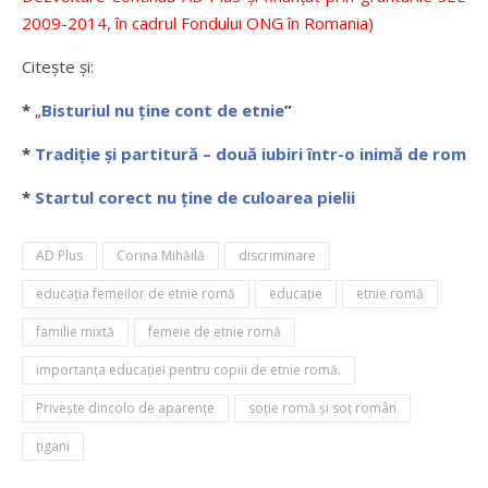
2009-2014, în cadrul Fondului ONG în Romania)
Citește și:
*
„
Bisturiul nu ține cont de etnie
”
*
Tradiție și partitură – două iubiri într-o inimă de rom
*
Startul corect nu ține de culoarea pielii
AD Plus
Corina Mihăilă
discriminare
educația femeilor de etnie romă
educaţie
etnie romă
familie mixtă
femeie de etnie romă
importanța educației pentru copiii de etnie romă.
Privește dincolo de aparențe
soție romă și soț român
țigani