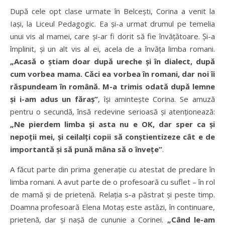
După cele opt clase urmate în Belcești, Corina a venit la
Iași, la Liceul Pedagogic. Ea și-a urmat drumul pe temelia
unui vis al mamei, care și-ar fi dorit să fie învățătoare. Și-a
împlinit, și un alt vis al ei, acela de a învăța limba romani.
„Acasă o știam doar după ureche și în dialect, după
cum vorbea mama. Căci ea vorbea în romani, dar noi îi
răspundeam în română. M-a trimis odată după lemne
și i-am adus un făraș”
, își amintește Corina. Se amuză
pentru o secundă, însă redevine serioasă și atenționează:
„Ne pierdem limba și asta nu e OK, dar sper ca și
nepoții mei, și ceilalți copii să conștientizeze cât e de
importantă și să pună mâna să o învețe”
.
A făcut parte din prima generație cu atestat de predare în
limba romani. A avut parte de o profesoară cu suflet – în rol
de mamă și de prietenă. Relația s-a păstrat și peste timp.
Doamna profesoară Elena Motaș este astăzi, în continuare,
prietenă, dar și nașă de cununie a Corinei.
„Când le-am