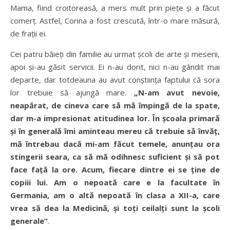
Mama, fiind croitoreasă, a mers mult prin piețe și a făcut
comerț. Astfel, Corina a fost crescută, într-o mare măsură,
de frații ei.
Cei patru băieți din familie au urmat școli de arte și meserii,
apoi și-au găsit servicii. Ei n-au dorit, nici n-au gândit mai
departe, dar totdeauna au avut conștiința faptului că sora
lor trebuie să ajungă mare.
„N-am avut nevoie,
neapărat, de cineva care să mă împingă de la spate,
dar m-a impresionat atitudinea lor. În școala primară
și în generală îmi aminteau mereu că trebuie să învăț,
mă întrebau dacă mi-am făcut temele, anunțau ora
stingerii seara, ca să mă odihnesc suficient și să pot
face față la ore. Acum, fiecare dintre ei se ține de
copiii lui. Am o nepoată care e la facultate în
Germania, am o altă nepoată în clasa a XII-a, care
vrea să dea la Medicină, și toți ceilalți sunt la școli
generale”
.