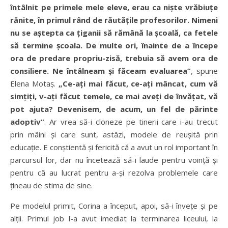
întâlnit pe primele mele eleve, erau ca niște vrăbiuțe
rănite, în primul rând de răutățile profesorilor. Nimeni
nu se aștepta ca țiganii să rămână la școală, ca fetele
să termine școala. De multe ori, înainte de a începe
ora de predare propriu-zisă, trebuia să avem ora de
consiliere. Ne întâlneam și făceam evaluarea”
, spune
Elena Motaș.
„Ce-ați mai făcut, ce-ați mâncat, cum vă
simțiți, v-ați făcut temele, ce mai aveți de învățat, vă
pot ajuta? Devenisem, de acum, un fel de părinte
adoptiv”
. Ar vrea să-i cloneze pe tinerii care i-au trecut
prin mâini și care sunt, astăzi, modele de reușită prin
educație. E conștientă și fericită că a avut un rol important în
parcursul lor, dar nu încetează să-i laude pentru voință și
pentru că au lucrat pentru a-și rezolva problemele care
țineau de stima de sine.
Pe modelul primit, Corina a început, apoi, să-i învețe și pe
alții. Primul job l-a avut imediat la terminarea liceului, la