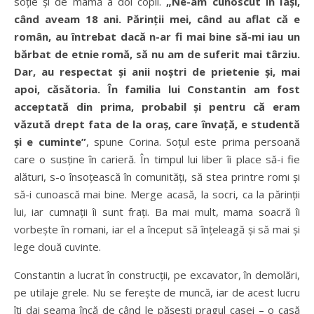
soție și de mamă a doi copii.
„Ne-am cunoscut în Iași,
când aveam 18 ani. Părinții mei, când au aflat că e
român, au întrebat dacă n-ar fi mai bine să-mi iau un
bărbat de etnie romă, să nu am de suferit mai târziu.
Dar, au respectat și anii noștri de prietenie și, mai
apoi, căsătoria. În familia lui Constantin am fost
acceptată din prima, probabil și pentru că eram
văzută drept fata de la oraș, care învață, e studentă
și e cuminte”
, spune Corina. Soțul este prima persoană
care o susține în carieră. În timpul lui liber îi place să-i fie
alături, s-o însoțească în comunități, să stea printre romi și
să-i cunoască mai bine. Merge acasă, la socri, ca la părinții
lui, iar cumnații îi sunt frați. Ba mai mult, mama soacră îi
vorbește în romani, iar el a început să înțeleagă și să mai și
lege două cuvinte.
Constantin a lucrat în construcții, pe excavator, în demolări,
pe utilaje grele. Nu se ferește de muncă, iar de acest lucru
îți dai seama încă de când le pășești pragul casei – o casă