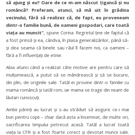
să ajung și eu? Oare de ce m-am născut țigancă și nu
româncă? Preferam, atunci, să mă uit în grădina
vecinului, fără să realizez că, de fapt, eu proveneam
dintr-o familie bună, de oameni gospodari, care toată
viața au muncit”
, spune Corina. Regretul ține de faptul că
a fost prinsă și ea, cândva, în plasa generalizărilor, până să-
și dea seama că binele sau răul îl facem noi, ca oameni –
fără a fi influențați de etnie.
Abia atunci când a realizat câte motive are pentru care să
mulțumească, a putut să se mândrească și să se bucure,
din plin, de originile sale. Tatăl ei provine dintr-o familie cu
mama româncă și tatăl rom, iar mama se trage din neam de
lăutari cunoscuți.
Ambii părinți au lucrat și s-au străduit să asigure ce-i mai
bun pentru copii – chiar dacă asta a însemnat, de multe ori,
sacrificarea timpului petrecut acasă. Tatăl a lucrat toată
viața la CFR și a fost foarte corect și devotat muncii sale.