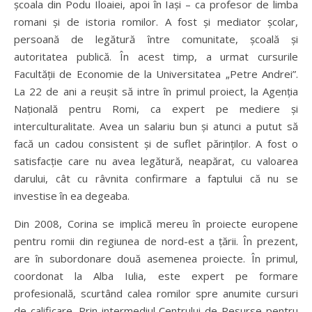
școala din Podu Iloaiei, apoi în Iași – ca profesor de limba
romani și de istoria romilor. A fost și mediator școlar,
persoană de legătură între comunitate, școală și
autoritatea publică. În acest timp, a urmat cursurile
Facultății de Economie de la Universitatea „Petre Andrei”.
La 22 de ani a reușit să intre în primul proiect, la Agenția
Națională pentru Romi, ca expert pe mediere și
interculturalitate. Avea un salariu bun și atunci a putut să
facă un cadou consistent și de suflet părinților. A fost o
satisfacție care nu avea legătură, neapărat, cu valoarea
darului, cât cu râvnita confirmare a faptului că nu se
investise în ea degeaba.
Din 2008, Corina se implică mereu în proiecte europene
pentru romii din regiunea de nord-est a țării. În prezent,
are în subordonare două asemenea proiecte. În primul,
coordonat la Alba Iulia, este expert pe formare
profesională, scurtând calea romilor spre anumite cursuri
de calificare. Prin intermediul Centrului de Resurse pentru