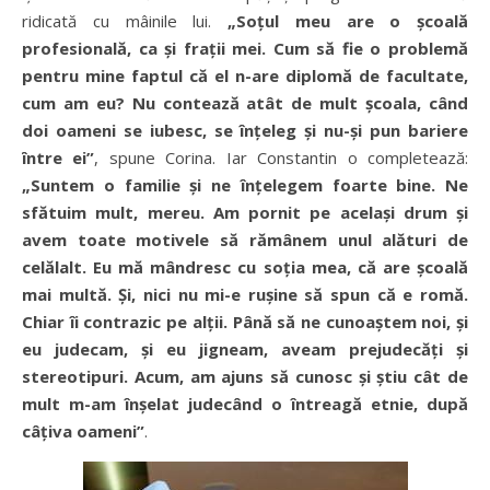
ridicată cu mâinile lui.
„Soțul meu are o școală
profesională, ca și frații mei. Cum să fie o problemă
pentru mine faptul că el n-are diplomă de facultate,
cum am eu? Nu contează atât de mult școala, când
doi oameni se iubesc, se înțeleg și nu-și pun bariere
între ei”
, spune Corina. Iar Constantin o completează:
„Suntem o familie și ne înțelegem foarte bine. Ne
sfătuim mult, mereu. Am pornit pe același drum și
avem toate motivele să rămânem unul alături de
celălalt. Eu mă mândresc cu soția mea, că are școală
mai multă. Și, nici nu mi-e rușine să spun că e romă.
Chiar îi contrazic pe alții. Până să ne cunoaștem noi, și
eu judecam, și eu jigneam, aveam prejudecăți și
stereotipuri. Acum, am ajuns să cunosc și știu cât de
mult m-am înșelat judecând o întreagă etnie, după
câțiva oameni”
.