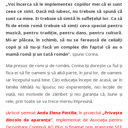
„Voi încerca să le implementez copiilor mei că ei sunt
ceea ce simt. Dacă mă iubesc, nu trebuie să spună că
sunt ca mine. Ei trebuie să simtă în suflețelul lor. Ca să
fii de etnie romă trebuie să simți ceva special pentru
muzică, pentru tradiție, pentru dans, pentru cultură.
Mi-ar plăcea, în schimb, să nu se ferească de ceilalți
copii și să nu-și facă un complex din faptul că au o
mamă romă și un tată român”
, spune Corina.
Mai presus de romi și de români, Corina își dorește ca fiul și
fiica ei să fie oameni și să aibă parte, în jurul lor, de oameni.
Iar începutul sună bine. Căci educația începe de acasă, iar în
familia Mihăilă nu lipsesc nici experiențele, nici lecțiile de
viață, nici motivele de zâmbet și nici garanția că, bune și
rele, prin toate se va trece mereu împreună.
(Articol semnat
Anda Elena Pintilie
, în proiectul
„Privește
dincolo de aparențe”
, implementat de Asociația pentru
Dezvoltare Continuă AD Plus și
finanțat prin granturile SEE