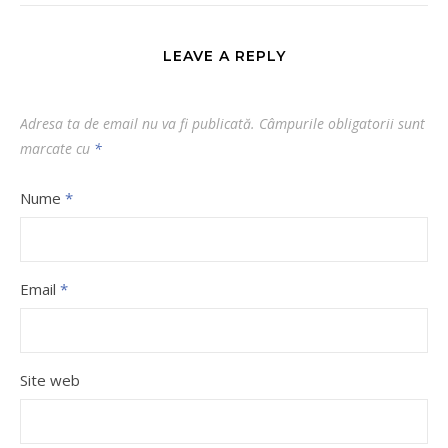
LEAVE A REPLY
Adresa ta de email nu va fi publicată.
Câmpurile obligatorii sunt
marcate cu
*
Nume
*
Email
*
Site web