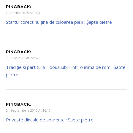
PINGBACK:
29 Aprilie 2015 At 0:03
Startul corect nu ține de culoarea pielii : Şapte pietre
PINGBACK:
30 Iulie 2015 At 22:57
Tradiție și partitură – două iubiri într-o inimă de rom : Şapte
pietre
PINGBACK:
24 Septembrie 2015 At 16:10
Privește dincolo de aparențe : Şapte pietre