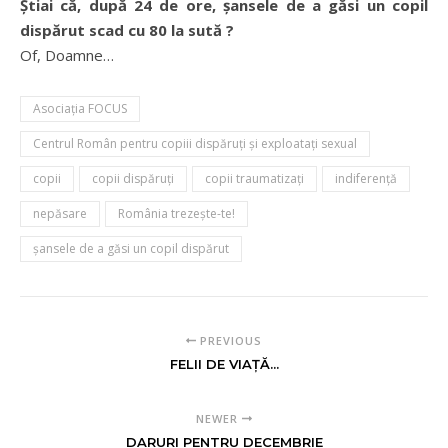
Știai că, după 24 de ore, șansele de a găsi un copil
dispărut scad cu 80 la sută ?
Of, Doamne…
Asociația FOCUS
Centrul Român pentru copiii dispăruți și exploatați sexual
copii
copii dispăruţi
copii traumatizaţi
indiferenţă
nepăsare
România trezeşte-te!
șansele de a găsi un copil dispărut
PREVIOUS
FELII DE VIAŢĂ...
NEWER
DARURI PENTRU DECEMBRIE