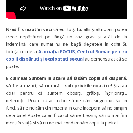
N-aş fi crezut în veci
că eu, tu şi tu, alţii şi altii… am putea
trece nepăsători pe lângă un caz grav şi atât de la
îndemână, care numai nu ne bagă degetele în ochi! Şi,
totuşi, cei de la
Asociația FOCUS, Centrul Român pentru
copiii dispăruți și exploatați sexual
au demonstrat că se
poate.
E culmea! Suntem în stare să lăsăm copiii să dispară,
să fie abuzaţi, să moară – sub privirile noastre!
Şi asta
doar pentru că suntem obosiţi, grăbiţi, îngrijoraţi…
nefericiţi… Poate că ar trebui să ne dăm singuri un şut în
fund, să ne ridicăm din mizeria în care începem să ne simţim
deja bine! Poate că ar fi cazul să ne trezim, să nu mai fim
morţi în viaţă şi să nu ne mai condamnăm copiii la pieire!