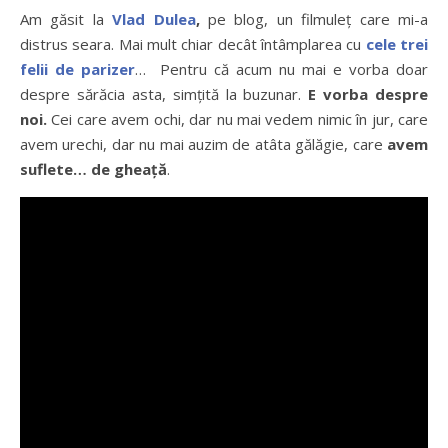
Am găsit la
Vlad Dulea
,
pe blog, un filmuleţ care mi-a
distrus seara. Mai mult chiar decât întâmplarea cu
cele trei
felii de parizer
… Pentru că acum nu mai e vorba doar
despre sărăcia asta, simţită la buzunar.
E vorba despre
noi.
Cei care avem ochi, dar nu mai vedem nimic în jur, care
avem urechi, dar nu mai auzim de atâta gălăgie, care
avem
suflete… de gheaţă
.